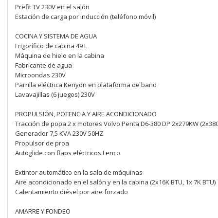
Prefit TV 230V en el salón
Estación de carga por inducción (teléfono móvil)
COCINA Y SISTEMA DE AGUA
Frigorífico de cabina 49 L
Máquina de hielo en la cabina
Fabricante de agua
Microondas 230V
Parrilla eléctrica Kenyon en plataforma de baño
Lavavajillas (6 juegos) 230V
PROPULSIÓN, POTENCIA Y AIRE ACONDICIONADO
Tracción de popa 2 x motores Volvo Penta D6-380 DP 2x279KW (2x380
Generador 7,5 KVA 230V 50HZ
Propulsor de proa
Autoglide con flaps eléctricos Lenco
Extintor automático en la sala de máquinas
Aire acondicionado en el salón y en la cabina (2x16K BTU, 1x 7K BTU)
Calentamiento diésel por aire forzado
AMARRE Y FONDEO