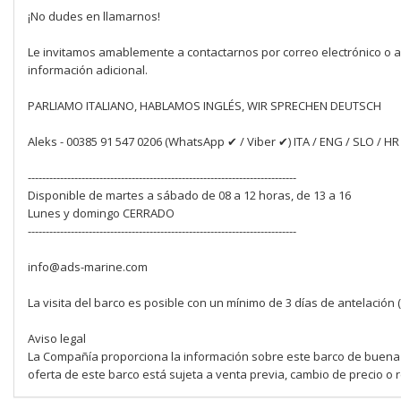
¡No dudes en llamarnos!
Le invitamos amablemente a contactarnos por correo electrónico o a
información adicional.
PARLIAMO ITALIANO, HABLAMOS INGLÉS, WIR SPRECHEN DEUTSCH
Aleks - 00385 91 547 0206 (WhatsApp ✔ / Viber ✔) ITA / ENG / SLO / HR
---------------------------------------------------------------------------
Disponible de martes a sábado de 08 a 12 horas, de 13 a 16
Lunes y domingo CERRADO
---------------------------------------------------------------------------
info@ads-marine.com
La visita del barco es posible con un mínimo de 3 días de antelación 
Aviso legal
La Compañía proporciona la información sobre este barco de buena fe
oferta de este barco está sujeta a venta previa, cambio de precio o re