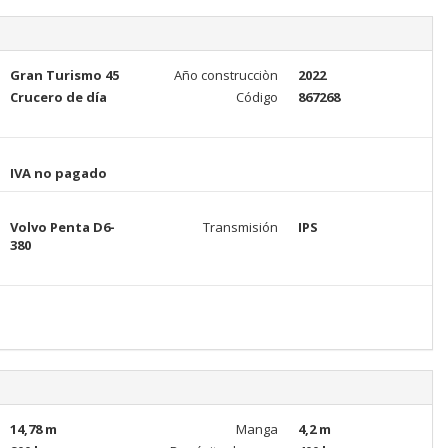
Gran Turismo 45
Año construcciòn
2022
Crucero de día
Código
867268
IVA no pagado
Volvo Penta D6-
Transmisión
IPS
380
14,78 m
Manga
4,2 m