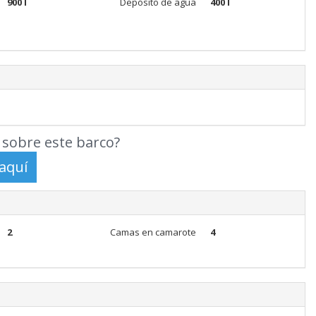
900 l
Depósito de agua
400 l
sobre este barco?
2
Camas en camarote
4