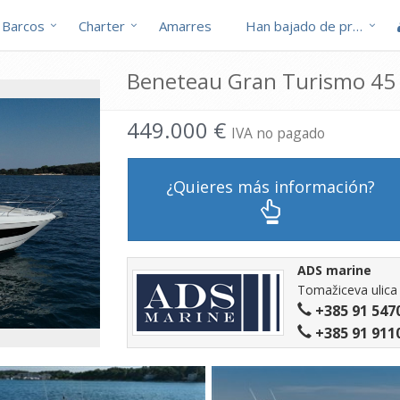
Barcos
Charter
Amarres
Han bajado de precio
Beneteau Gran Turismo 45 
449.000 €
IVA no pagado
¿Quieres más información?
ADS marine
Tomažiceva ulica 
+385 91 547
+385 91 911