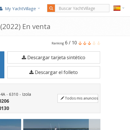
My YachtVillage
(2022) En venta
El
6
/
10
Ranking
Beneteau
Descargar tarjeta sintético
Gran
Turismo
Descargar el folleto
45
es
un
4A - 6310 - Izola
Todos mis anuncios
Barco
0206
a
0130
motor
de