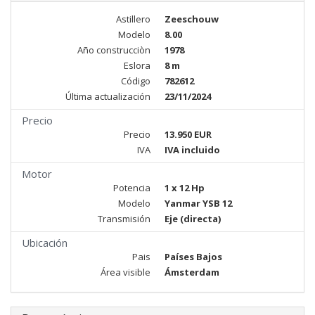
Astillero
Zeeschouw
Modelo
8.00
Año construcciòn
1978
Eslora
8 m
Código
782612
Última actualización
23/11/2024
Precio
Precio
13.950 EUR
IVA
IVA incluido
Motor
Potencia
1 x 12 Hp
Modelo
Yanmar YSB 12
Transmisión
Eje (directa)
Ubicación
Pais
Países Bajos
Área visible
Ámsterdam