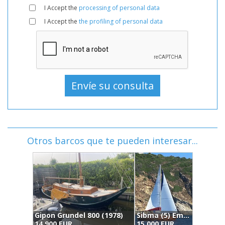
I Accept the
processing of personal data
I Accept the
the profiling of personal data
Otros barcos que te pueden interesar...
Gipon Grundel 800 (1978)
Sibma (5) Em 8.50 (1997)
B
14.900 EUR
15.000 EUR
1