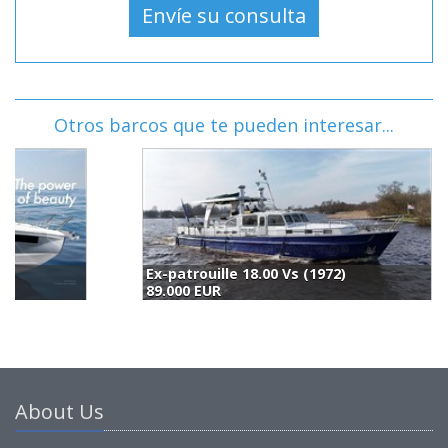
Otros barcos que te pueden interesar...
Ex-patrouille 18.00 Vs (1972)
A
89.000 EUR
1
About Us