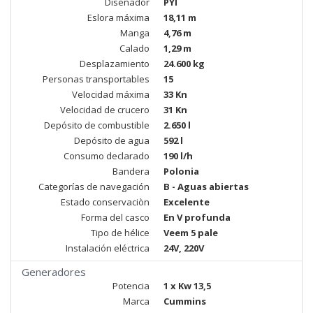
Diseñador
PYI
Eslora máxima
18,11 m
Manga
4,76 m
Calado
1,29 m
Desplazamiento
24.600 kg
Personas transportables
15
Velocidad máxima
33 Kn
Velocidad de crucero
31 Kn
Depósito de combustible
2.650 l
Depósito de agua
592 l
Consumo declarado
190 l/h
Bandera
Polonia
Categorías de navegación
B - Aguas abiertas
Estado conservaciòn
Excelente
Forma del casco
En V profunda
Tipo de hélice
Veem 5 pale
Instalación eléctrica
24V, 220V
Generadores
Potencia
1 x Kw 13,5
Marca
Cummins