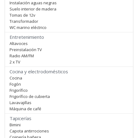
Instalación aguas negras
Suelo interior de madera
Tomas de 12v
Transformador
WC marino eléctrico
Entretenimiento
Altavoces
Preinstalación TV
Radio AM/FM
2 x TV
Cocina y electrodomésticos
Cocina
Fogón
Frigorífico
Frigorífico de cubierta
Lavavajillas
Máquina de café
Tapicerías
Bimini
Capota antirrociones
Cojinería bañera