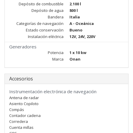
Depósito de combustible
2.100 l
Depósito de agua
800 l
Bandera
Italia
Categorías de navegación
A - Oceánica
Estado conservaciòn
Bueno
Instalación eléctrica
12V, 24V, 220V
Generadores
Potencia
1 x 10 kw
Marca
Onan
Accesorios
Instrumentación electrónica de navegación
Antena de radar
Asiento Copiloto
Compás
Contador cadena
Corredera
Cuenta millas