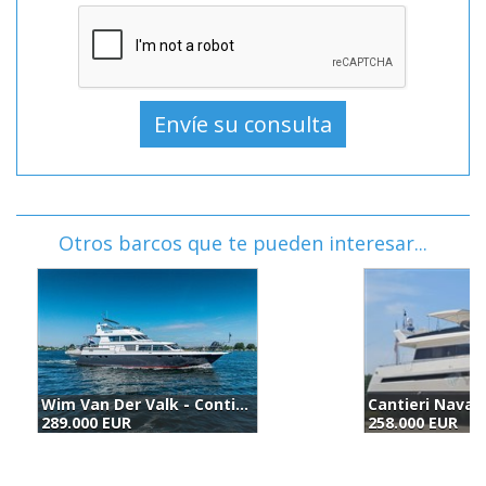
Otros barcos que te pueden interesar...
Cantieri Navali Piantoni Piantoni 63 (1993)
R
258.000 EUR
2