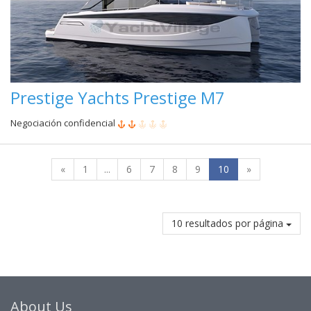
Prestige Yachts Prestige M7
Negociación confidencial
«
1
...
6
7
8
9
10
»
10 resultados por página
About Us