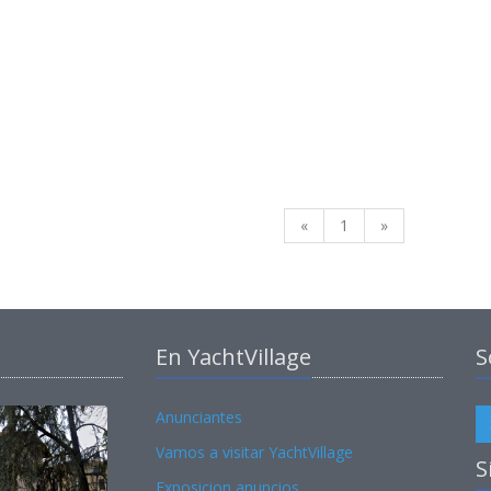
«
1
»
En YachtVillage
S
Anunciantes
Vamos a visitar YachtVillage
S
Exposicion anuncios