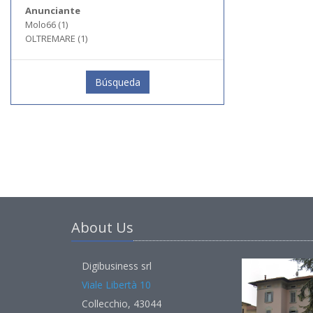
Anunciante
Molo66 (1)
OLTREMARE (1)
Búsqueda
About Us
Digibusiness srl
Viale Libertà 10
Collecchio, 43044