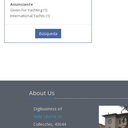
Anunciante
Given For Yachting (1)
International Yachts (1)
Búsqueda
About Us
Digibusiness srl
Viale Libertà 10
Collecchio, 43044