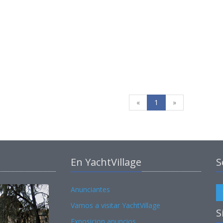
«
1
»
En YachtVillage
S
Anunciantes
Vamos a visitar YachtVillage
S
Exposicion anuncios