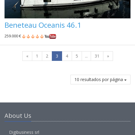
Beneteau Oceanis 46.1
259.000 €
«
1
2
3
4
5
...
31
»
10 resultados por página
About Us
Digibusiness srl