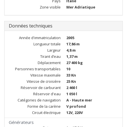
Pays
Italie
Zone visible
Mer Adriatique
Données techniques
Année d'immatriculation
2005
Longueur totale
17,86 m
Largeur
4,8 m
Tirant d’eau
1,37 m
Déplacement
27 400 kg
Personnes transportables
10
Vitesse maximale
33 Kn
Vitesse de croisière
25 Kn
Réservoir de carburant
2 460 l
Réservoir d'eau
1 050 l
Catégories de navigation
A - Haute mer
Forme de la carène
V profond
Circuit électrique
12V, 220V
Générateurs