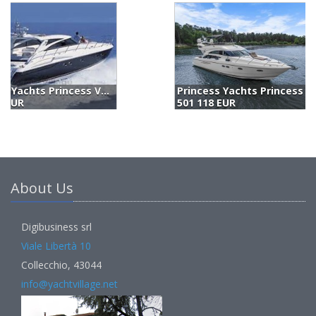
Princess Yachts Princess 57 Fly (2006)
A
501 118 EUR
4
About Us
Digibusiness srl
Viale Libertà 10
Collecchio, 43044
info@yachtvillage.net