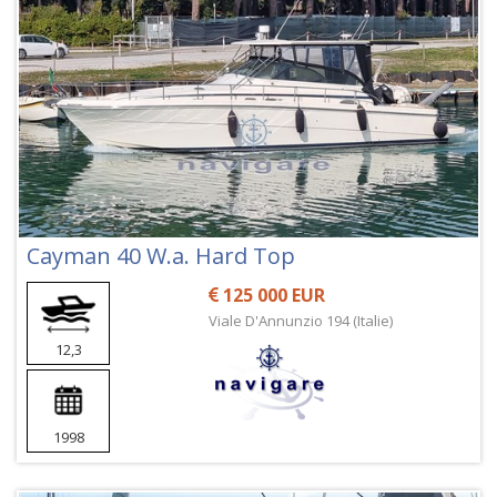
Cayman 40 W.a. Hard Top
125 000 EUR
Viale D'Annunzio 194 (Italie)
12,3
1998