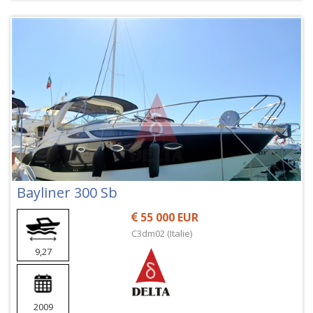
Bayliner 300 Sb
55 000 EUR
C3dm02 (Italie)
9,27
2009