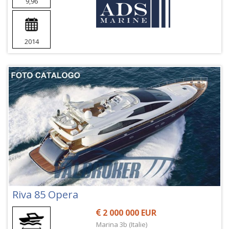
9,96
2014
Riva 85 Opera
2 000 000 EUR
Marina 3b (Italie)