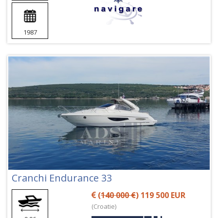
1987
Cranchi Endurance 33
(
140 000 €
) 119 500 EUR
(Croatie)