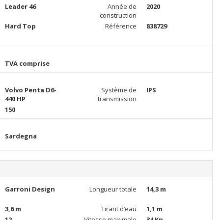
Leader 46
Année de
2020
construction
Hard Top
Référence
838729
TVA comprise
Volvo Penta D6-
Système de
IPS
440 HP
transmission
150
Sardegna
Garroni Design
Longueur totale
14,3 m
3,6 m
Tirant d’eau
1,1 m
12
Vitesse maximale
34 Kn