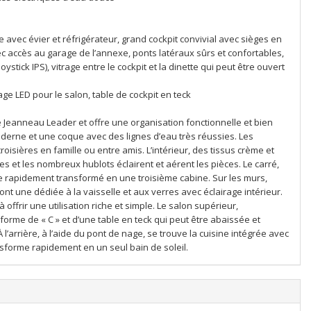
e avec évier et réfrigérateur, grand cockpit convivial avec sièges en
ec accès au garage de l’annexe, ponts latéraux sûrs et confortables,
stick IPS), vitrage entre le cockpit et la dinette qui peut être ouvert
age LED pour le salon, table de cockpit en teck
me Jeanneau Leader et offre une organisation fonctionnelle et bien
derne et une coque avec des lignes d’eau très réussies. Les
oisières en famille ou entre amis. L’intérieur, des tissus crème et
es et les nombreux hublots éclairent et aérent les pièces. Le carré,
re rapidement transformé en une troisième cabine. Sur les murs,
nt une dédiée à la vaisselle et aux verres avec éclairage intérieur.
à offrir une utilisation riche et simple. Le salon supérieur,
forme de « C » et d’une table en teck qui peut être abaissée et
 l’arrière, à l’aide du pont de nage, se trouve la cuisine intégrée avec
sforme rapidement en un seul bain de soleil.