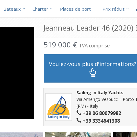
Bateaux
Charter
Places de port
Prix réduit
Jeanneau Leader 46 (2020) 
519 000 €
TVA comprise
Voulez-vous plus d'informations?
Sailing in Italy Yachts
Via Amerigo Vespucci - Porto T
(RM) - Italy
+39 06 80079982
+39 3334641308