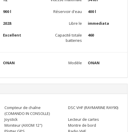
900 l
Réservoir d'eau
400 l
2028
Libre le
immediata
Excellent
Capacité totale
460
batteries
ONAN
Modèle
ONAN
Compteur de chaîne
DSC VHF (RAYMARINE RAY90)
(COMANDO IN CONSOLLE)
Joystick
Lecteur de cartes
Moniteur (AXIOM 12")
Montre de bord
Plotter GPS
Radio VHF