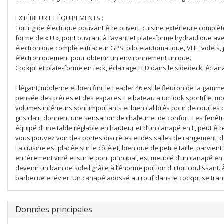
EXTÉRIEUR ET ÉQUIPEMENTS :
Toit rigide électrique pouvant être ouvert, cuisine extérieure complèt
forme de « U », pont ouvrant à l’avant et plate-forme hydraulique av
électronique complète (traceur GPS, pilote automatique, VHF, volets, joy
électroniquement pour obtenir un environnement unique.
Cockpit et plate-forme en teck, éclairage LED dans le sidedeck, éclair
Elégant, moderne et bien fini, le Leader 46 est le fleuron de la gam
pensée des pièces et des espaces. Le bateau a un look sportif et mo
volumes intérieurs sont importants et bien calibrés pour de courtes cr
gris clair, donnent une sensation de chaleur et de confort. Les fenêtr
équipé d’une table réglable en hauteur et d’un canapé en L, peut êt
vous pouvez voir des portes discrètes et des salles de rangement, do
La cuisine est placée sur le côté et, bien que de petite taille, parvient 
entièrement vitré et sur le pont principal, est meublé d’un canapé en 
devenir un bain de soleil grâce à l’énorme portion du toit coulissant. À
barbecue et évier. Un canapé adossé au rouf dans le cockpit se tran
Données principales