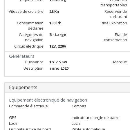
transportables
Vitesse de croisière
28 Kn
Réservoir de
carburant
Consommation
130 l/h
Rina Expiration
déclarée
Catégories de
B - Large
État de
navigation
conservation
Circuit électrique
12V, 220V
Générateurs
Puissance
1 x 7.5 Kw
Marque
Description
anno 2020
Equipements
Equipement électronique de navigation
Commande électrique
Compas
GPS
Indicateur d'angle de barre
Loch
Loch
Ordinateur fixe de bord
Pilote automatique