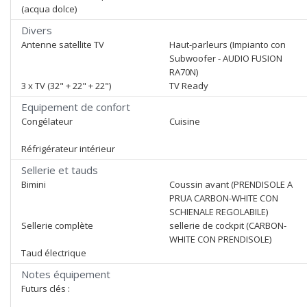
(acqua dolce)
Divers
Antenne satellite TV
Haut-parleurs (Impianto con
Subwoofer - AUDIO FUSION
RA70N)
3 x TV (32" + 22" + 22")
TV Ready
Equipement de confort
Congélateur
Cuisine
Réfrigérateur intérieur
Sellerie et tauds
Bimini
Coussin avant (PRENDISOLE A
PRUA CARBON-WHITE CON
SCHIENALE REGOLABILE)
Sellerie complète
sellerie de cockpit (CARBON-
WHITE CON PRENDISOLE)
Taud électrique
Notes équipement
Futurs clés :