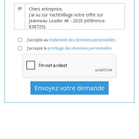
Bateau,
Bateaux,
Bateau
En
vente,
J’accepte au
traitement des données personnelles
Bateaux
J’accepte le
profilage des données personnelles
D'occasion,
Bateau
à
moteur
En
vente,
Bateau
à
moteur
D'occasion,