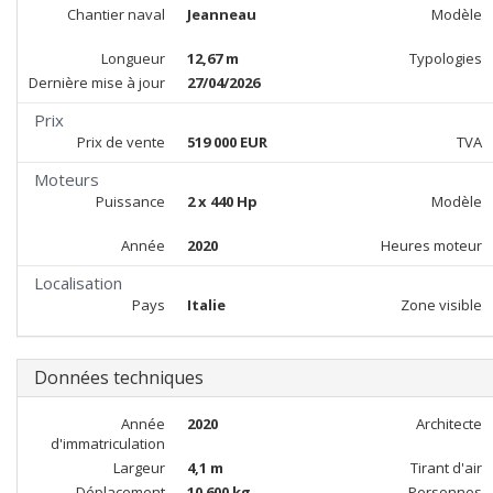
Chantier naval
Jeanneau
Modèle
Longueur
12,67 m
Typologies
Dernière mise à jour
27/04/2026
Prix
Prix de vente
519 000 EUR
TVA
Moteurs
Puissance
2 x 440 Hp
Modèle
Année
2020
Heures moteur
Localisation
Pays
Italie
Zone visible
Données techniques
Année
2020
Architecte
d'immatriculation
Largeur
4,1 m
Tirant d'air
Déplacement
10 600 kg
Personnes