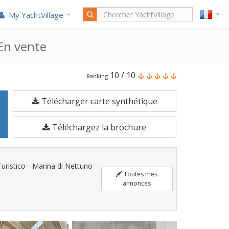
My YachtVillage
En vente
Le
10
/
10
Ranking
Jeanneau
Télécharger carte synthétique
Leader
46
Téléchargez la brochure
est
un
Bateau
uristico - Marina di Nettuno
à
Toutes mes
annonces
moteur
de
12,67