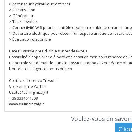
> Ascenseur hydraulique à tender
> Climatisation
> Générateur
> Toit relevable
> Connectivité Wifi pour le contrôle depuis une tablette ou un smar
> Ouverture électrique pour obtenir un espace unique de restauratio
> Évaluation disponible
Bateau visible près d’Olbia sur rendez-vous.
Possibilité d’appel vidéo à bord et d’essai en mer, sous réserve de l’
Disponible sur demande dans le dossier Dropbox avec séance photo
Honoraires d’agence exclus du prix
Contacts : Lorenzo Tresoldi
Voile en Italie Yachts
Usato@sailinginitaly.it
+ 39 3334641308
www.sailinginitaly.it
Voulez-vous en savoir