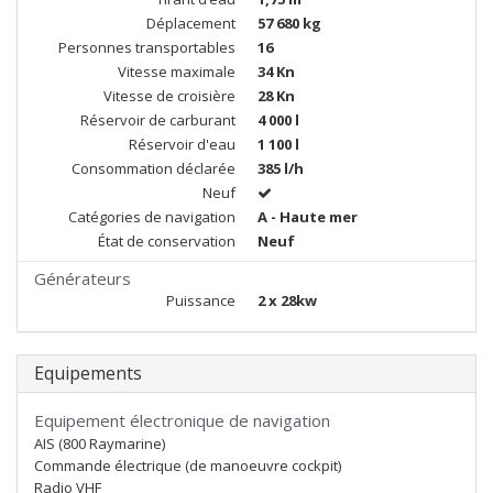
Déplacement
57 680 kg
Personnes transportables
16
Vitesse maximale
34 Kn
Vitesse de croisière
28 Kn
Réservoir de carburant
4 000 l
Réservoir d'eau
1 100 l
Consommation déclarée
385 l/h
Neuf
Catégories de navigation
A - Haute mer
État de conservation
Neuf
Générateurs
Puissance
2 x 28kw
Equipements
Equipement électronique de navigation
AIS (800 Raymarine)
Commande électrique (de manoeuvre cockpit)
Radio VHF