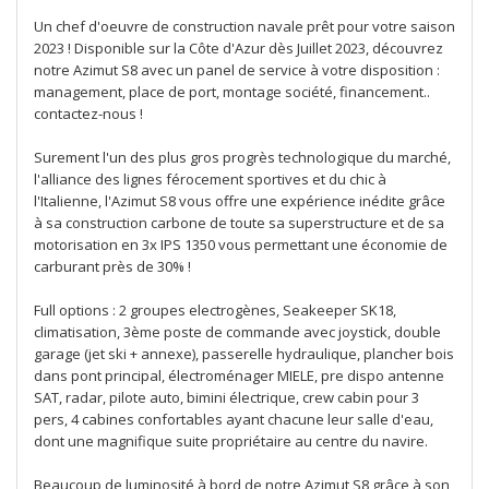
Un chef d'oeuvre de construction navale prêt pour votre saison
2023 ! Disponible sur la Côte d'Azur dès Juillet 2023, découvrez
notre Azimut S8 avec un panel de service à votre disposition :
management, place de port, montage société, financement..
contactez-nous !
Surement l'un des plus gros progrès technologique du marché,
l'alliance des lignes férocement sportives et du chic à
l'Italienne, l'Azimut S8 vous offre une expérience inédite grâce
à sa construction carbone de toute sa superstructure et de sa
motorisation en 3x IPS 1350 vous permettant une économie de
carburant près de 30% !
Full options : 2 groupes electrogènes, Seakeeper SK18,
climatisation, 3ème poste de commande avec joystick, double
garage (jet ski + annexe), passerelle hydraulique, plancher bois
dans pont principal, électroménager MIELE, pre dispo antenne
SAT, radar, pilote auto, bimini électrique, crew cabin pour 3
pers, 4 cabines confortables ayant chacune leur salle d'eau,
dont une magnifique suite propriétaire au centre du navire.
Beaucoup de luminosité à bord de notre Azimut S8 grâce à son