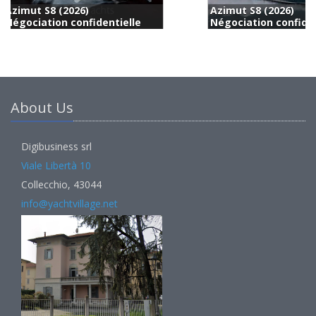
Azimut S8 (2026)
Négociation confidentielle
1
About Us
Digibusiness srl
Viale Libertà 10
Collecchio, 43044
info@yachtvillage.net