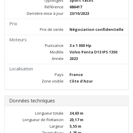
Typologies
Sport Yacht
Référence
686417
Dernière mise à jour
23/10/2023
Prix
Prix de vente
Négociation confidentielle
Moteurs
Puissance
3 x 1 000 Hp
Modèle
Volvo Penta D13 IPS 1350
Année
2023
Localisation
Pays
France
Zone visible
Côte d'Azur
Données techniques
Longueur totale
24,63 m
Longueur de flottaison
20,17 m
Largeur
5,55 m
Tirant d’eau
1,75 m