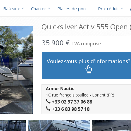
Bateaux
Charter
Places de port
Prix réduit
Quicksilver Activ 555 Open 
35 900 €
TVA comprise
Voulez-vous plus d'informations?
Armor Nautic
1C rue françois toullec - Lorient (FR)
+33 02 97 37 06 88
+33 6 83 98 57 18