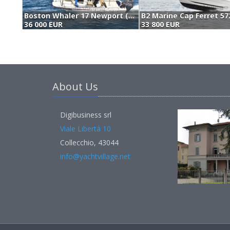
Boston Whaler 17 Newport (1979)
B2 Marine Cap Ferret 57
36 000 EUR
33 800 EUR
About Us
Digibusiness srl
Viale Libertà 10
Collecchio, 43044
info@yachtvillage.net