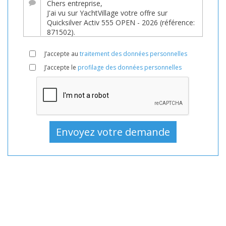
Bateau,
Bateaux,
Bateau
En
J’accepte au
traitement des données personnelles
vente,
J’accepte le
profilage des données personnelles
Bateaux
Nouveau,
Bateau
à
moteur
En
vente,
Bateau
à
moteur
Nouveau,