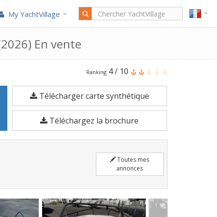
My YachtVillage
(2026) En vente
Le
4
/
10
Ranking
Quicksilver
Télécharger carte synthétique
Activ
555
Téléchargez la brochure
OPEN
est
un
Toutes mes
Bateau
annonces
à
moteur
de