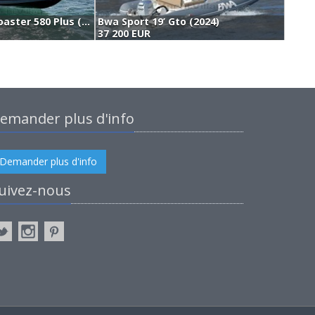
Jokerboat Coaster 580 Plus (2024)
Bwa Sport 19’ Gto (2024)
E
37 200 EUR
3
emander plus d'info
Demander plus d'info
uivez-nous