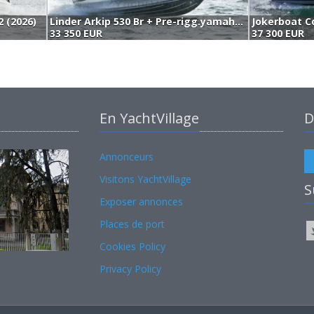
2 (2026)
Linder Arkip 530 Br + Pre-rigg.yamaha+garmin 9" Gps (2026)
33 350 EUR
37 300 EUR
En YachtVillage
D
Annonceurs
Visitons YachtVillage
S
Exposer annonces
Places de port
Cookies Policy
Privacy Policy