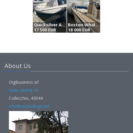
Quicksilver Activ 535 Open Activ (2011)
Boston Whaler Outrage 18 (1984)
Z
17 500 EUR
18 000 EUR
1
About Us
Digibusiness srl
Viale Libertà 10
Collecchio, 43044
info@yachtvillage.net