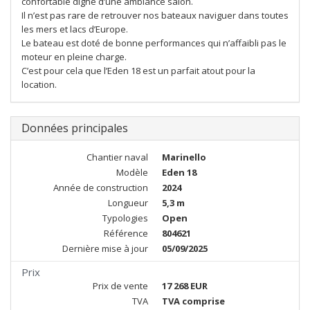
confortable digne d’une ambiance salon.
Il n’est pas rare de retrouver nos bateaux naviguer dans toutes
les mers et lacs d’Europe.
Le bateau est doté de bonne performances qui n’affaibli pas le
moteur en pleine charge.
C’est pour cela que l’Eden 18 est un parfait atout pour la
location.
Données principales
Chantier naval
Marinello
Modèle
Eden 18
Année de construction
2024
Longueur
5,3 m
Typologies
Open
Référence
804621
Dernière mise à jour
05/09/2025
Prix
Prix de vente
17 268 EUR
TVA
TVA comprise