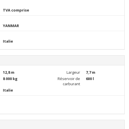
TVA comprise
YANMAR
Italie
12,8 m
Largeur
7,7 m
8 000 kg
Réservoir de
600 l
carburant
Italie