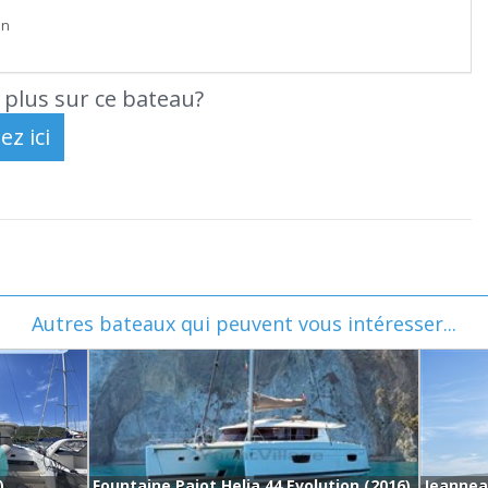
on
 plus sur ce bateau?
Autres bateaux qui peuvent vous intéresser...
)
Fountaine Pajot Helia 44 Evolution (2016)