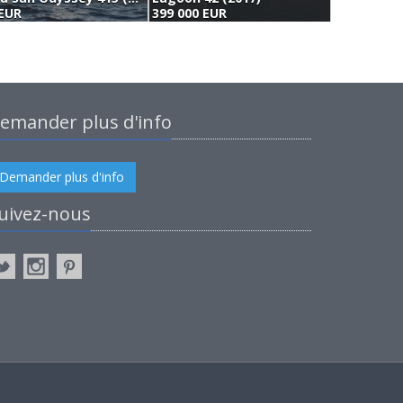
 EUR
399 000 EUR
4
emander plus d'info
Demander plus d'info
uivez-nous