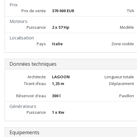
Prix
Prix de vente
370 000 EUR
TVA
Moteurs
Puissance
2 x 57 Hp
Modèle
Localisation
Pays
Italie
Zone visible
Données techniques
Architecte
LAGOON
Longueur totale
Tirant d’eau
1,25 m
Déplacement
Réservoir d'eau
300 l
Pavillon
Générateurs
Puissance
1 x Kw
Equipements