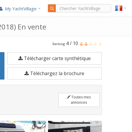
My YachtVillage
2018) En vente
Le
4
/
10
Ranking
Lagoon
Télécharger carte synthétique
Yachts
Lagoon
Téléchargez la brochure
42
est
un
Toutes mes
Voilier
annonces
de
12,8
mètres