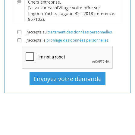
Bateaux,
Bateau
En
vente,
J’accepte au
traitement des données personnelles
Bateaux
J’accepte le
profilage des données personnelles
D'occasion,
Voilier
En
vente,
Voilier
D'occasion,
Bateaux
à
voiles
En
vente,