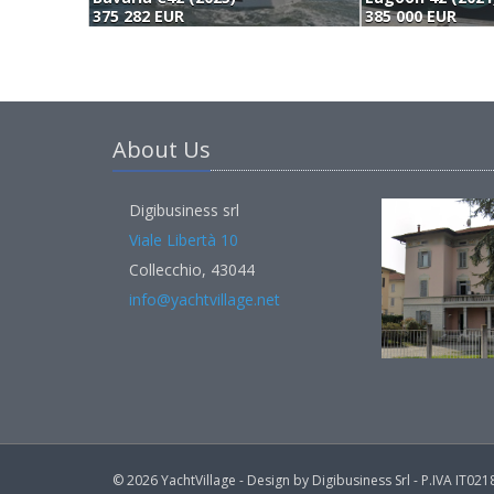
375 282 EUR
385 000 EUR
About Us
Digibusiness srl
Viale Libertà 10
Collecchio, 43044
info@yachtvillage.net
© 2026 YachtVillage - Design by Digibusiness Srl - P.IVA IT