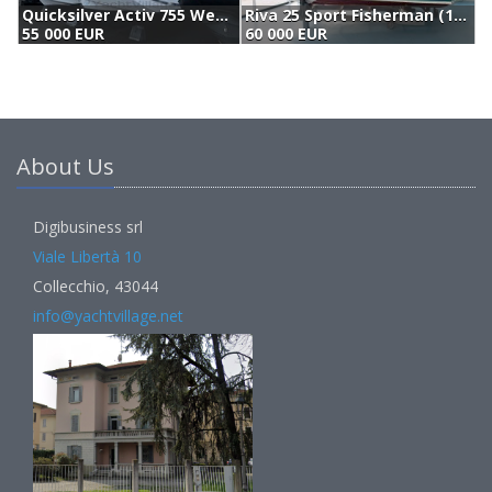
eekend (2016)
Riva 25 Sport Fisherman (1974)
Capelli Tempest 700 (2019)
R
60 000 EUR
49 900 EUR
5
About Us
Digibusiness srl
Viale Libertà 10
Collecchio, 43044
info@yachtvillage.net