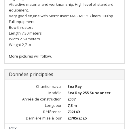
Attractive material and workmanship. High level of standard
equipment.
Very good engine with Mercruiserr MAG MPI 5.7 liters 300 hp.
Full equipment.
Bow thrusters
Length 7.30 meters
Width 2.59 meters
Weight 2,7 to
More pictures will follow.
Données principales
Chantier naval
Sea Ray
Modèle
Sea Ray 255 Sundancer
Année de construction
2007
Longueur
7,3 m
Référence
702149
Dernière mise à jour
20/05/2026
Prix