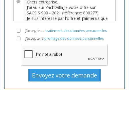
En
vente,
Bateaux
D'occasion,
J’accepte au
traitement des données personnelles
Pneumatique
J’accepte le
profilage des données personnelles
En
vente,
Pneumatique
D'occasion,
Pneumatiques
En
vente,
Pneumatiques
D'occasion,