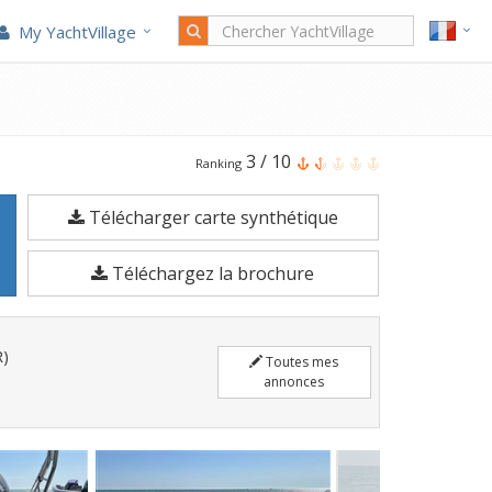
My YachtVillage
Le
3
/
10
Ranking
SACS
Télécharger carte synthétique
S
900
Téléchargez la brochure
est
un
Pneumatique
R)
Toutes mes
de
annonces
9
mètres
enregistrés