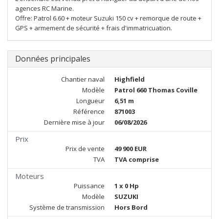
agences RC Marine.
Offre: Patrol 6.60 + moteur Suzuki 150 cv + remorque de route +
GPS + armement de sécurité + frais d'immatricuation.
Données principales
Chantier naval
Highfield
Modèle
Patrol 660 Thomas Coville
Longueur
6,51 m
Référence
871003
Dernière mise à jour
06/08/2026
Prix
Prix de vente
49 900 EUR
TVA
TVA comprise
Moteurs
Puissance
1 x 0 Hp
Modèle
SUZUKI
Système de transmission
Hors Bord