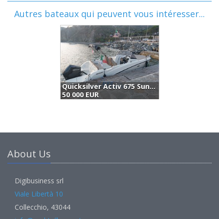
Autres bateaux qui peuvent vous intéresser...
Quicksilver Activ 675 Sundeck (2020)
B
50 000 EUR
4
About Us
Digibusiness srl
Viale Libertà 10
Collecchio, 43044