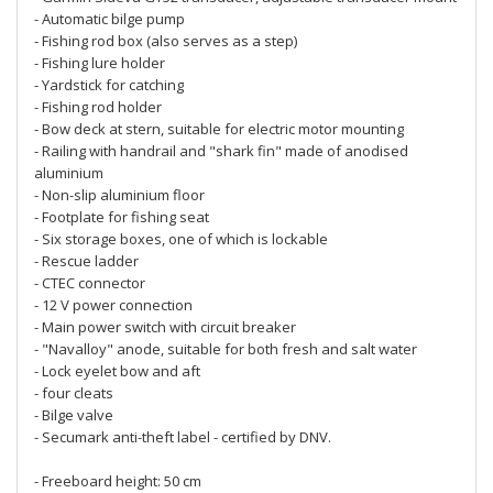
- Automatic bilge pump
- Fishing rod box (also serves as a step)
- Fishing lure holder
- Yardstick for catching
- Fishing rod holder
- Bow deck at stern, suitable for electric motor mounting
- Railing with handrail and "shark fin" made of anodised
aluminium
- Non-slip aluminium floor
- Footplate for fishing seat
- Six storage boxes, one of which is lockable
- Rescue ladder
- CTEC connector
- 12 V power connection
- Main power switch with circuit breaker
- "Navalloy" anode, suitable for both fresh and salt water
- Lock eyelet bow and aft
- four cleats
- Bilge valve
- Secumark anti-theft label - certified by DNV.
- Freeboard height: 50 cm