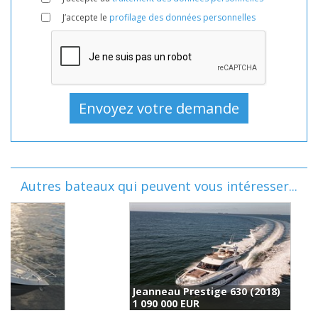
J’accepte le
profilage des données personnelles
Autres bateaux qui peuvent vous intéresser...
Jeanneau Prestige 630 (2018)
A
1 090 000 EUR
1