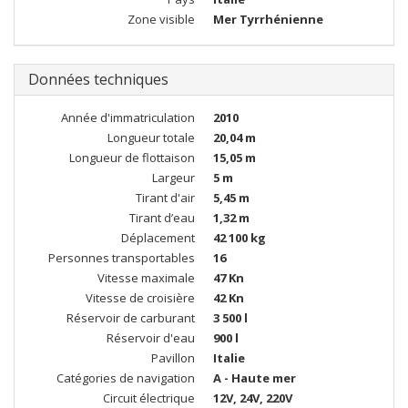
Zone visible
Mer Tyrrhénienne
Données techniques
Année d'immatriculation
2010
Longueur totale
20,04 m
Longueur de flottaison
15,05 m
Largeur
5 m
Tirant d'air
5,45 m
Tirant d’eau
1,32 m
Déplacement
42 100 kg
Personnes transportables
16
Vitesse maximale
47 Kn
Vitesse de croisière
42 Kn
Réservoir de carburant
3 500 l
Réservoir d'eau
900 l
Pavillon
Italie
Catégories de navigation
A - Haute mer
Circuit électrique
12V, 24V, 220V