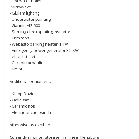
- Hot water boiler
-Microwave
- Glulam lighting
- Underwater painting
- Garmin AIS 600
- Sterling electroplating insulator
- Trim tabs
- Webasto parking heater 4 KW
- Emergency power generator 3.5 KW
- electric toilet
- Cockpit tarpaulin
-Bimini
Additional equipment:
- Klapp Davids
-Radio set
- Ceramic hob
- Electric anchor winch
otherwise as exhibited!
Currently in winter storage (hall) near Flensburg