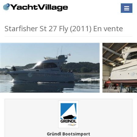
Toggle
naviga
Starfisher St 27 Fly (2011) En vente
Gründl Bootsimport