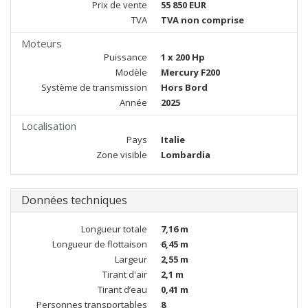
Prix de vente
55 850 EUR
TVA
TVA non comprise
Moteurs
Puissance
1 x 200 Hp
Modèle
Mercury F200
Système de transmission
Hors Bord
Année
2025
Localisation
Pays
Italie
Zone visible
Lombardia
Données techniques
Longueur totale
7,16 m
Longueur de flottaison
6,45 m
Largeur
2,55 m
Tirant d'air
2,1 m
Tirant d’eau
0,41 m
Personnes transportables
8