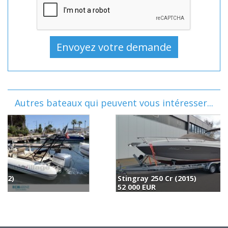
Autres bateaux qui peuvent vous intéresser...
Stingray 250 Cr (2015)
M
52 000 EUR
(