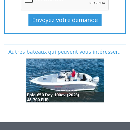
Autres bateaux qui peuvent vous intéresser...
Eolo 650 Day 100cv (2023)
B
45 700 EUR
4