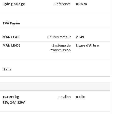
Flying bridge
Référence
858578
TVA Payée
MAN LE406
Heures moteur
2 049
MAN LE406
Système de
Ligne d'Arbre
transmission
Italia
103 911 kg
Pavillon
Italie
12V, 24V, 220V