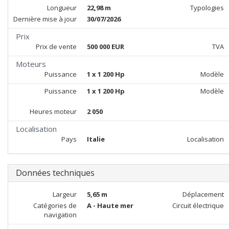
Longueur
22,98 m
Typologies
Dernière mise à jour
30/07/2026
Prix
Prix de vente
500 000 EUR
TVA
Moteurs
Puissance
1 x 1 200 Hp
Modèle
Puissance
1 x 1 200 Hp
Modèle
Heures moteur
2 050
Localisation
Pays
Italie
Localisation
Données techniques
Largeur
5,65 m
Déplacement
Catégories de
A - Haute mer
Circuit électrique
navigation