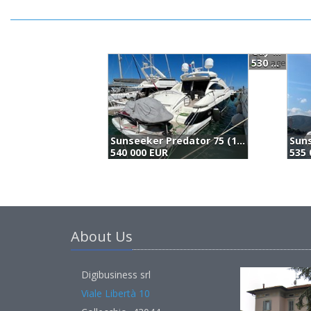
Guy Couach 2200 (2004)
530 000 EUR
Sunseeker Predator 75 (1999)
540 000 EUR
535 
About Us
Digibusiness srl
Viale Libertà 10