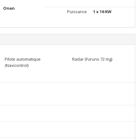
Onan
Puissance
1 x 16 KW
Pilote automatique
Radar (Furuno 72 mg)
(Navicontrol)