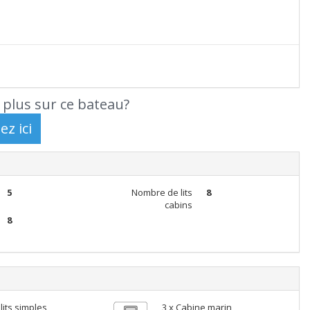
 plus sur ce bateau?
5
Nombre de lits
8
cabins
8
lits simples
3 x Cabine marin