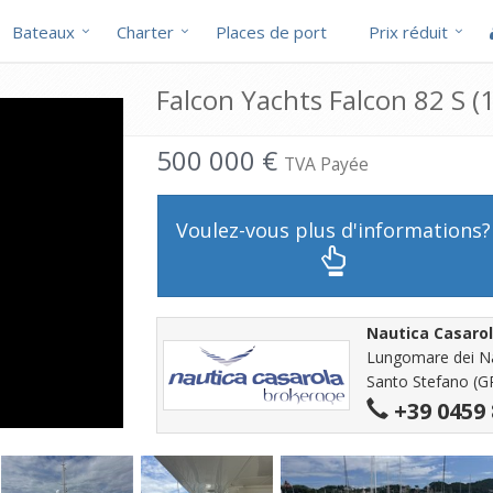
Bateaux
Charter
Places de port
Prix réduit
Falcon Yachts Falcon 82 S (
500 000 €
TVA Payée
Voulez-vous plus d'informations?
Nautica Casaro
Lungomare dei Nav
Santo Stefano (GR)
+39 0459