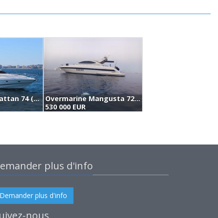
Sunseeker Manhattan 74 (2002)
Overmarine Mangusta 72 Ht (2002)
S
530 000 EUR
4
emander plus d'info
Demander plus d'info
uivez-nous