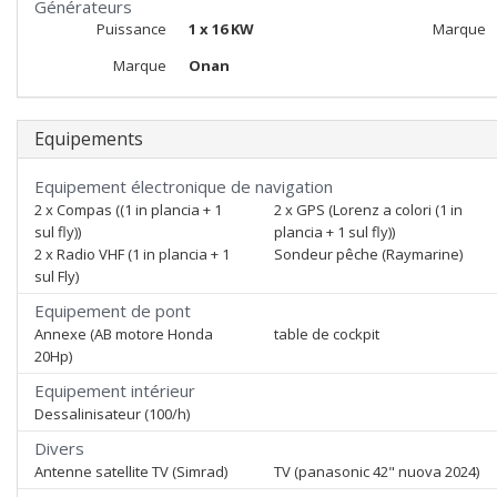
Générateurs
Puissance
1 x 16 KW
Marque
Marque
Onan
Equipements
Equipement électronique de navigation
2 x Compas ((1 in plancia + 1
2 x GPS (Lorenz a colori (1 in
sul fly))
plancia + 1 sul fly))
2 x Radio VHF (1 in plancia + 1
Sondeur pêche (Raymarine)
sul Fly)
Equipement de pont
Annexe (AB motore Honda
table de cockpit
20Hp)
Equipement intérieur
Dessalinisateur (100/h)
Divers
Antenne satellite TV (Simrad)
TV (panasonic 42" nuova 2024)