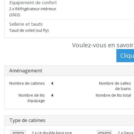
Equipement de confort
2 x Réfrigérateur intérieur
(2022)
Sellerie et tauds
Taud de soleil (sul fly)
Voulez-vous en savoir
Aménagement
Nombre de cabines
4
Nombre de salles
de bains
Nombre de lits
4
Nombre de lits total
équipage
Type de cabines
2 x Lit double king size
2 x Deux 