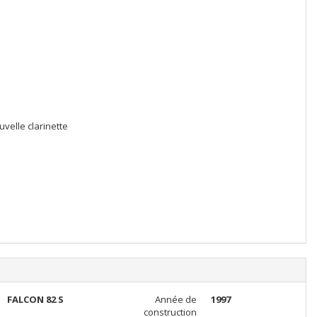
velle clarinette
FALCON 82 S
Année de
1997
construction