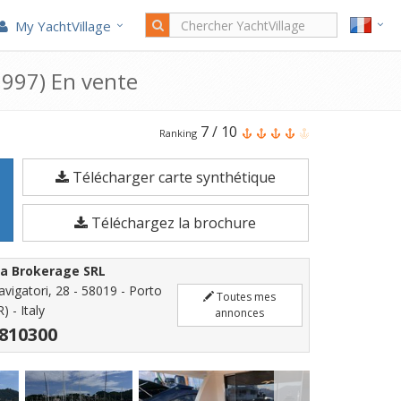
My YachtVillage
1997) En vente
Le
7
/
10
Ranking
Falcon
Télécharger carte synthétique
Yachts
FALCON
Téléchargez la brochure
82
S
la Brokerage SRL
est
igatori, 28 - 58019 - Porto
Toutes mes
un
 - Italy
annonces
Bateau
 810300
à
moteur