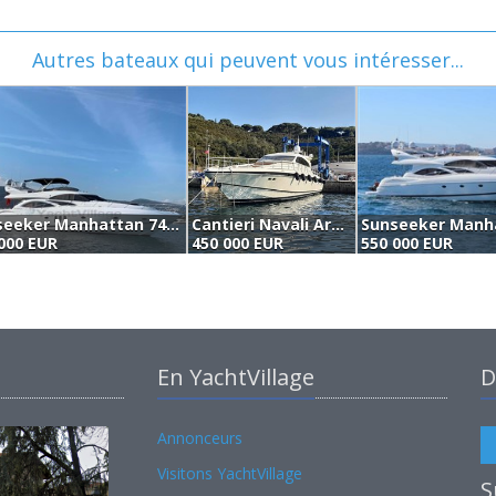
Autres bateaux qui peuvent vous intéresser...
Sunseeker Manhattan 74' Mk2 (2002)
Cantieri Navali Arno Leopardo 23 Sport (2005)
000 EUR
450 000 EUR
550 000 EUR
En YachtVillage
D
Annonceurs
Visitons YachtVillage
S