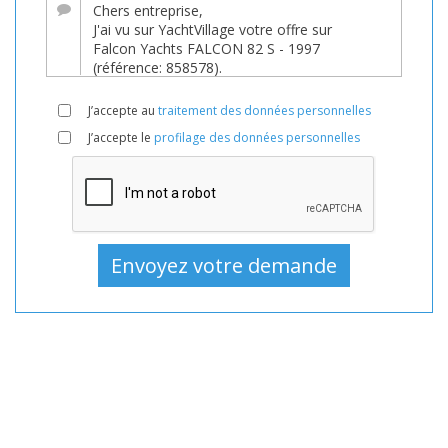
YachtVillage.net.
Bateau,
Bateaux,
Bateau
J’accepte au
traitement des données personnelles
En
J’accepte le
profilage des données personnelles
vente,
Bateaux
D'occasion,
Bateau
à
moteur
En
vente,
Bateau
à
moteur