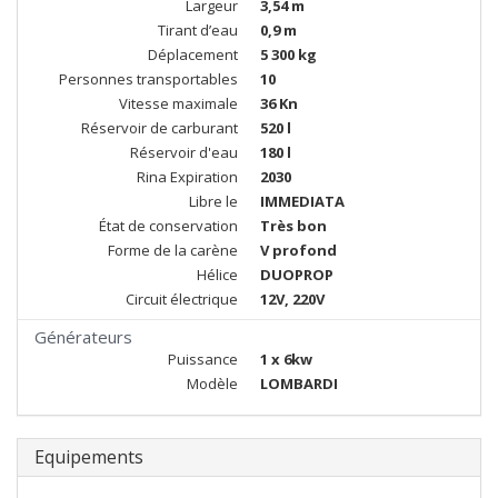
Largeur
3,54 m
Tirant d’eau
0,9 m
Déplacement
5 300 kg
Personnes transportables
10
Vitesse maximale
36 Kn
Réservoir de carburant
520 l
Réservoir d'eau
180 l
Rina Expiration
2030
Libre le
IMMEDIATA
État de conservation
Très bon
Forme de la carène
V profond
Hélice
DUOPROP
Circuit électrique
12V, 220V
Générateurs
Puissance
1 x 6kw
Modèle
LOMBARDI
Equipements