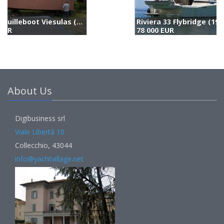
Riviera 33 Flybridge (1996)
C
78 000 EUR
6
About Us
Digibusiness srl
Viale Libertà 10
Collecchio, 43044
info@yachtvillage.net