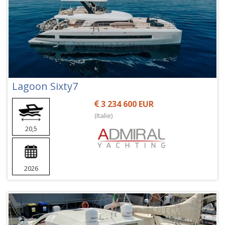
Lagoon Sixty7
3 234 600 EUR
(Italie)
20,5
2026