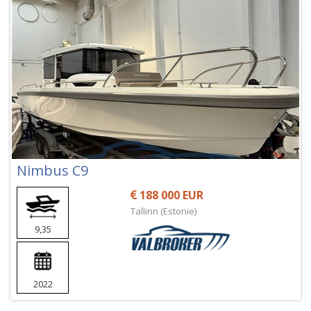
Nimbus C9
188 000 EUR
Tallinn (Estonie)
9,35
2022