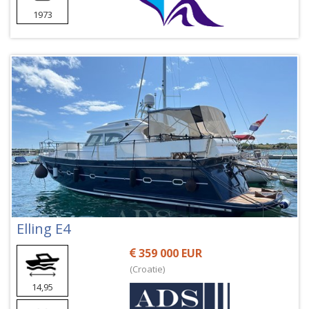
1973
Elling E4
359 000 EUR
(Croatie)
14,95