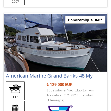
2007
Panoramique 360°
American Marine Grand Banks 48 My
129 000 EUR
Büdelsdorfer Yachtclub E.v., Am
Treidelweg 2, 24782 Büdelsdorf
14,8
(Allemagne)