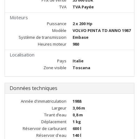
Prix de vente
33 000 EUR
TVA
TVA Payée
Moteurs
Puissance
2 x 200 Hp
Modèle
VOLVO PENTA TD ANNO 1987
Système de transmission
Embase
Heures moteur
980
Localisation
Pays
Italie
Zone visible
Toscana
Données techniques
Année d'immatriculation
1988
Largeur
3,06 m
Tirant d’eau
0,8 m
Déplacement
1 kg
Réservoir de carburant
600 l
Réservoir d'eau
140 l