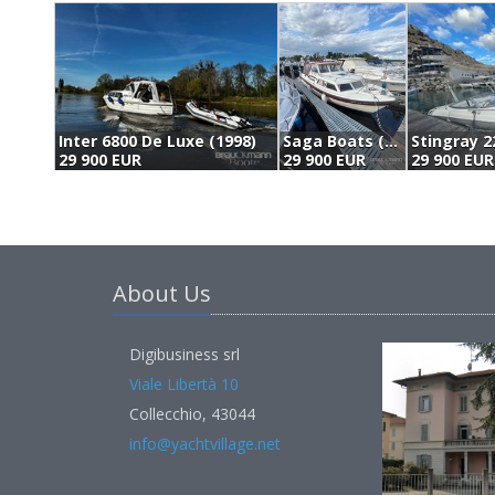
Inter 6800 De Luxe (1998)
Saga Boats (no Saga 25 Ht (1994)
Stingray 2
29 900 EUR
29 900 EUR
29 900 EUR
About Us
Digibusiness srl
Viale Libertà 10
Collecchio, 43044
info@yachtvillage.net