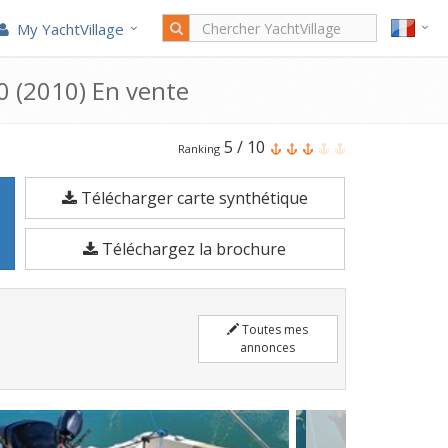
My YachtVillage
 (2010) En vente
Le
5
/
10
Ranking
Seacode
Télécharger carte synthétique
Yachts
Seacode
Téléchargez la brochure
720
est
un
Toutes mes
Bateau
annonces
à
moteur
de