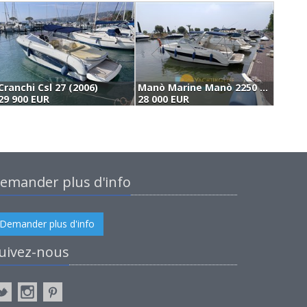
Cranchi Csl 27 (2006)
Manò Marine Manò 2250 Cabin (2006)
29 900 EUR
28 000 EUR
3
emander plus d'info
Demander plus d'info
uivez-nous