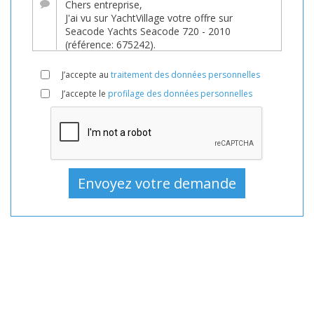
YachtVillage.net.
Bateau,
Bateaux,
Bateau
J’accepte au
traitement des données personnelles
En
J’accepte le
profilage des données personnelles
vente,
Bateaux
D'occasion,
Bateau
à
moteur
En
vente,
Bateau
à
moteur