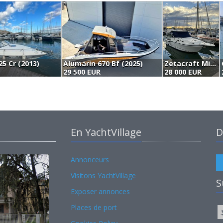
25 Cr (2013)
Alumarin 670 Bf (2025)
Zetacraft Mixer 28 Fisherman (2002)
29 500 EUR
28 000 EUR
En YachtVillage
D
Annonceurs
Visitons YachtVillage
S
Exposer annonces
Places de port