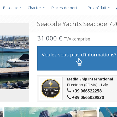
Bateaux
Charter
Places de port
Prix réduit
Seacode Yachts Seacode 720
31 000 €
TVA comprise
Voulez-vous plus d'informations?
Media Ship International
Fiumicino (ROMA) - Italy
+39 066522258
+39 0665029830