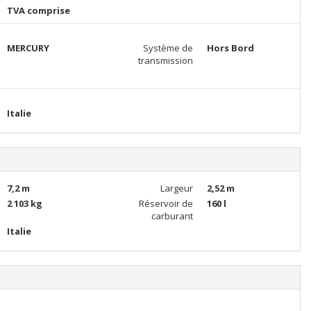
TVA comprise
MERCURY
Système de
Hors Bord
transmission
Italie
7,2 m
Largeur
2,52 m
2 103 kg
Réservoir de
160 l
carburant
Italie