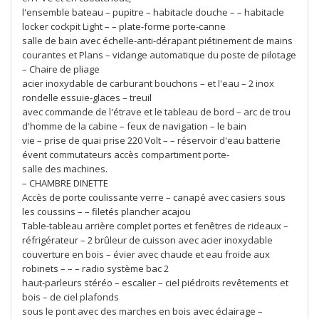
l'ensemble bateau – pupitre – habitacle douche – – habitacle
locker cockpit Light – – plate-forme porte-canne
salle de bain avec échelle-anti-dérapant piétinement de mains
courantes et Plans – vidange automatique du poste de pilotage
– Chaire de pliage
acier inoxydable de carburant bouchons – et l'eau – 2 inox
rondelle essuie-glaces – treuil
avec commande de l'étrave et le tableau de bord – arc de trou
d'homme de la cabine – feux de navigation – le bain
vie – prise de quai prise 220 Volt – – réservoir d'eau batterie
évent commutateurs accès compartiment porte-
salle des machines.
– CHAMBRE DINETTE
Accès de porte coulissante verre – canapé avec casiers sous
les coussins – – filetés plancher acajou
Table-tableau arrière complet portes et fenêtres de rideaux –
réfrigérateur – 2 brûleur de cuisson avec acier inoxydable
couverture en bois – évier avec chaude et eau froide aux
robinets – – – radio système bac 2
haut-parleurs stéréo – escalier – ciel piédroits revêtements et
bois – de ciel plafonds
sous le pont avec des marches en bois avec éclairage –