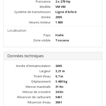
Puissance
2 x 270 Hp
Modèle
VM VM
Système de transmission
Ligne d'Arbre
Année
2005
Heures moteur
1 800
Localisation
Pays
Italie
Zone visible
Toscana
Données techniques
Année d'immatriculation
2005
Largeur
3,21 m
Tirant d’eau
0,7 m
Déplacement
5 400 kg
Vitesse maximale
31 Kn
Vitesse de croisière
24 Kn
Réservoir de carburant
540 l
Réservoir d'eau
300 l