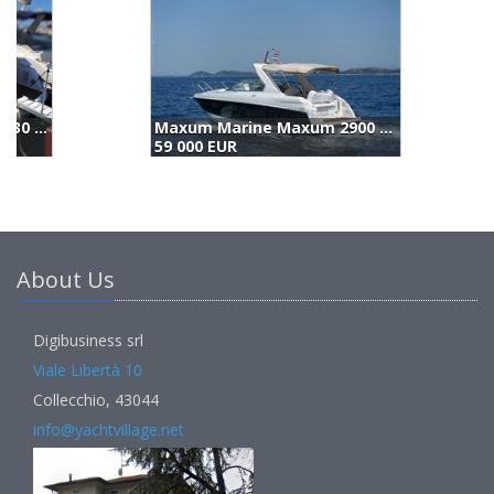
Maxum Marine Maxum 2900 Sport Express (2007)
J
59 000 EUR
5
About Us
Digibusiness srl
Viale Libertà 10
Collecchio, 43044
info@yachtvillage.net