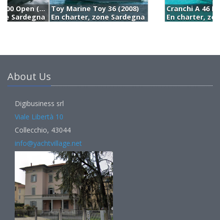
Cranchi A 46 Luxury Tender (2023)
A
En charter, zone Sardegna
E
About Us
Digibusiness srl
Viale Libertà 10
Collecchio, 43044
info@yachtvillage.net