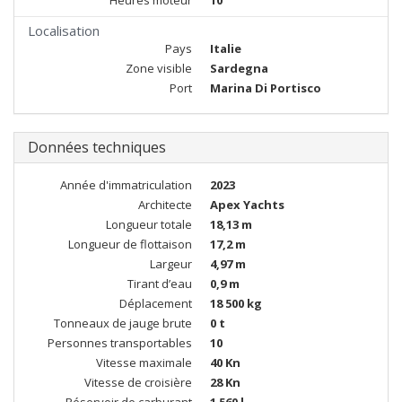
Heures moteur
10
Localisation
Pays
Italie
Zone visible
Sardegna
Port
Marina Di Portisco
Données techniques
Année d'immatriculation
2023
Architecte
Apex Yachts
Longueur totale
18,13 m
Longueur de flottaison
17,2 m
Largeur
4,97 m
Tirant d’eau
0,9 m
Déplacement
18 500 kg
Tonneaux de jauge brute
0 t
Personnes transportables
10
Vitesse maximale
40 Kn
Vitesse de croisière
28 Kn