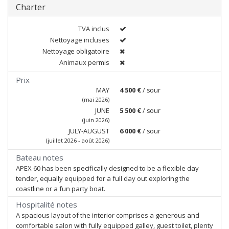
Charter
TVA inclus
Nettoyage incluses
Nettoyage obligatoire
Animaux permis
Prix
MAY
4 500 €
/ sour
(mai 2026)
JUNE
5 500 €
/ sour
(juin 2026)
JULY-AUGUST
6 000 €
/ sour
(juillet 2026 - août 2026)
Bateau notes
APEX 60 has been specifically designed to be a flexible day
tender, equally equipped for a full day out exploring the
coastline or a fun party boat.
Hospitalité notes
A spacious layout of the interior comprises a generous and
comfortable salon with fully equipped galley, guest toilet, plenty