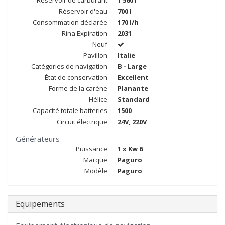
Réservoir de carburant
1 560 l
Réservoir d'eau
700 l
Consommation déclarée
170 l/h
Rina Expiration
2031
Neuf
Pavillon
Italie
Catégories de navigation
B - Large
État de conservation
Excellent
Forme de la carène
Planante
Hélice
Standard
Capacité totale batteries
1500
Circuit électrique
24V, 220V
Générateurs
Puissance
1 x Kw 6
Marque
Paguro
Modèle
Paguro
Equipements