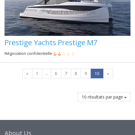
Prestige Yachts Prestige M7
Négociation confidentielle
«
1
...
6
7
8
9
10
»
10 résultats par page
About Us