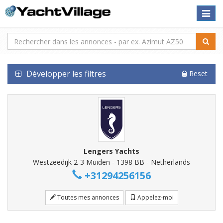
Toggle
naviga
Développer les filtres
Reset
Lengers Yachts
Westzeedijk 2-3 Muiden - 1398 BB - Netherlands
+31294256156
Toutes mes annonces
Appelez-moi