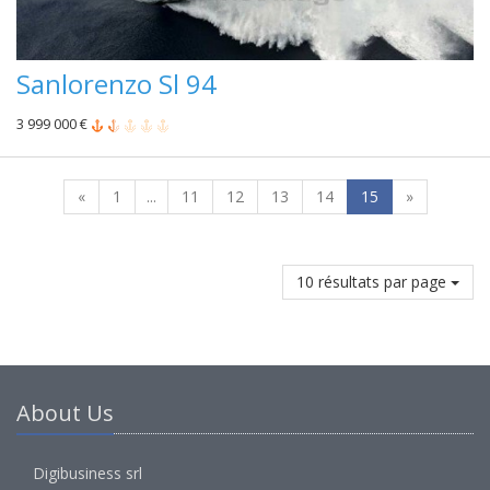
Sanlorenzo Sl 94
3 999 000 €
«
1
...
11
12
13
14
15
»
10 résultats par page
About Us
Digibusiness srl