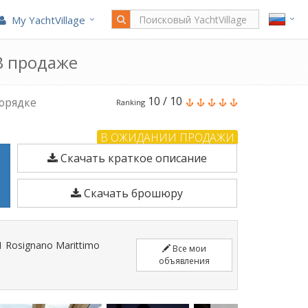
НИИ ПРОДАЖИ
My YachtVillage
 В продаже
Master
10
/
10
порядке
Ranking
Yacht
В ОЖИДАНИИ ПРОДАЖИ
52
Скачать краткое описание
HT
является
Скачать брошюру
15,3
м
Моторная
 1 Rosignano Marittimo
Все мои
лодка
объявления
построено
в