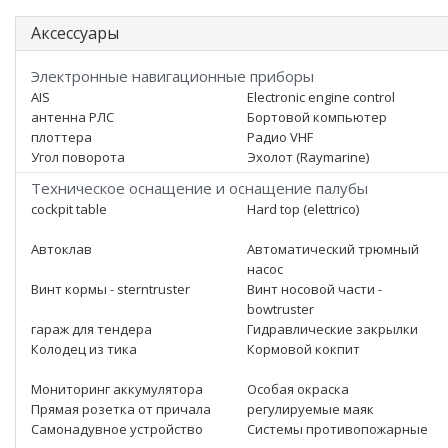
Аксессуары
Электронные навигационные приборы
AIS
Electronic engine control
антенна РЛС
Бортовой компьютер
плоттера
Радио VHF
Угол поворота
Эхолот (Raymarine)
Техническое оснащение и оснащение палубы
cockpit table
Hard top (elettrico)
Автоклав
Автоматический трюмный
насос
Винт кормы - sterntruster
Винт носовой части -
bowtruster
гараж для тендера
Гидравлические закрылки
Колодец из тика
Кормовой кокпит
Мониторинг аккумулятора
Особая окраска
Прямая розетка от причала
регулируемые маяк
Самонадувное устройство
Системы противопожарные