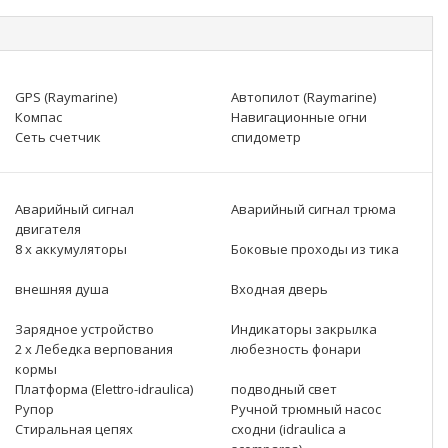
GPS (Raymarine)
Автопилот (Raymarine)
Компас
Навигационные огни
Сеть счетчик
спидометр
Аварийный сигнал
Аварийный сигнал трюма
двигателя
8 x аккумуляторы
Боковые проходы из тика
внешняя душа
Входная дверь
Зарядное устройство
Индикаторы закрылка
2 x Лебедка верпования
любезность фонари
кормы
Платформа (Elettro-idraulica)
подводный свет
Рупор
Ручной трюмный насос
Стиральная цепях
сходни (idraulica a