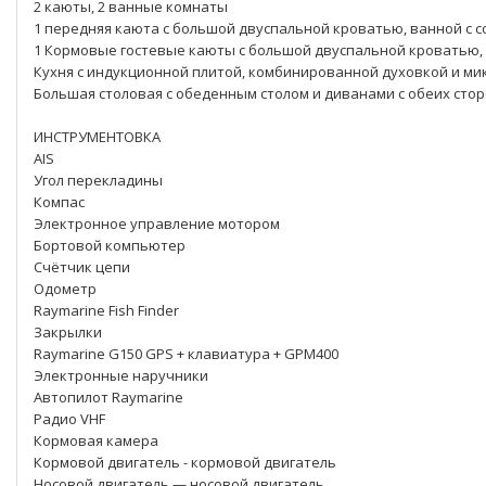
2 каюты, 2 ванные комнаты
1 передняя каюта с большой двуспальной кроватью, ванной с 
1 Кормовые гостевые каюты с большой двуспальной кроватью,
Кухня с индукционной плитой, комбинированной духовкой и м
Большая столовая с обеденным столом и диванами с обеих сто
ИНСТРУМЕНТОВКА
AIS
Угол перекладины
Компас
Электронное управление мотором
Бортовой компьютер
Счётчик цепи
Одометр
Raymarine Fish Finder
Закрылки
Raymarine G150 GPS + клавиатура + GPM400
Электронные наручники
Автопилот Raymarine
Радио VHF
Кормовая камера
Кормовой двигатель - кормовой двигатель
Носовой двигатель — носовой двигатель