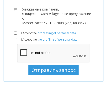
Лодки,
лодка
В
продаже,
Лодки
I Accept the
processing of personal data
используемый,
I Accept the
the profiling of personal data
Моторная
лодка
В
продаже,
Моторная
лодка
используемый,
Моторные
лодки
В