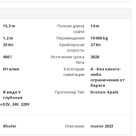
15,3 m
Полная длина
14 m
судна
1,2 m
Перемещения
19 000 kg
35 Kn
Крейсерская
27 Kn
скорость
600 l
Истечение срока
2028
Rina
Италия
Категории
A - Без какого-
навигации
либо
ограничения от
берега
В виде V
Пропеллер Тип
bronzo 4 pale
глубокая
ие
12V, 24V, 220V
Kholer
Описание
nuovo 2023