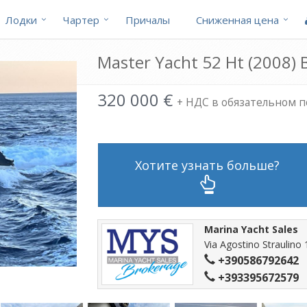
В ОЖИДА
Лодки
Чартер
Причалы
Cниженная цена
Master Yacht 52 Ht (2008)
320 000 €
+ НДС в обязательном 
Хотите узнать больше?
Marina Yacht Sales
Via Agostino Straulino
+390586792642
+393395672579