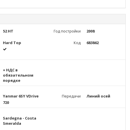
52 HT
Год постройки
2008
Hard Top
Код
683862
+ НДС в
обязательном
порядке
Yanmar 6SY VDrive
Передачи
Линий осей
720
Sardegna - Costa
Smeralda