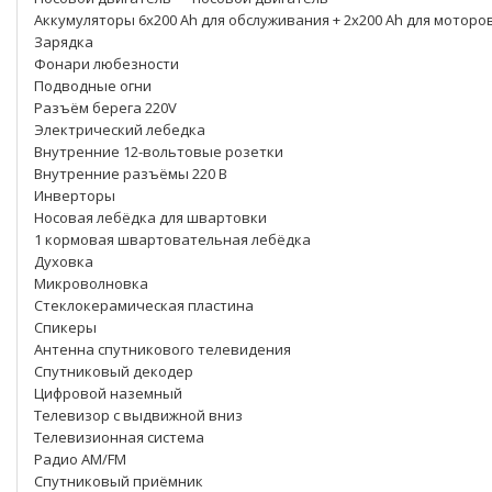
Аккумуляторы 6x200 Ah для обслуживания + 2x200 Ah для моторо
Зарядка
Фонари любезности
Подводные огни
Разъём берега 220V
Электрический лебедка
Внутренние 12-вольтовые розетки
Внутренние разъёмы 220 В
Инверторы
Носовая лебёдка для швартовки
1 кормовая швартовательная лебёдка
Духовка
Микроволновка
Стеклокерамическая пластина
Спикеры
Антенна спутникового телевидения
Спутниковый декодер
Цифровой наземный
Телевизор с выдвижной вниз
Телевизионная система
Радио AM/FM
Спутниковый приёмник