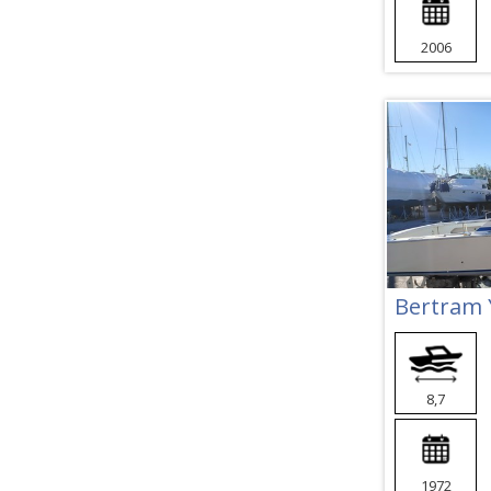
2006
Bertram Y
8,7
1972