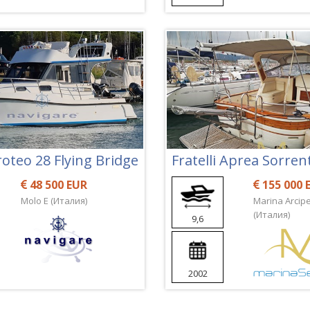
roteo 28 Flying Bridge
Fratelli Aprea Sorren
48 500 EUR
155 000 
Molo E (Италия)
Marina Arcip
(Италия)
9,6
2002