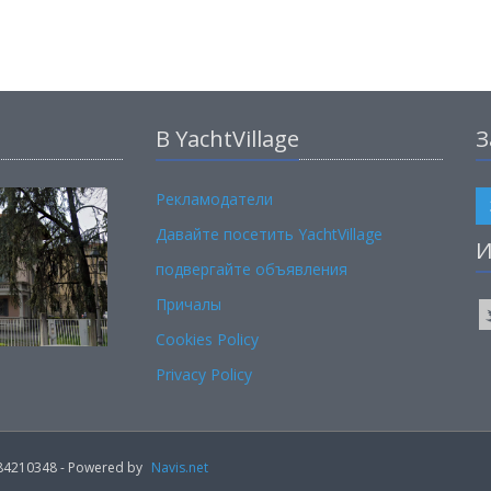
В YachtVillage
З
Рекламодатели
Давайте посетить YachtVillage
И
подвергайте объявления
Причалы
Cookies Policy
Privacy Policy
02184210348 - Powered by
Navis.net