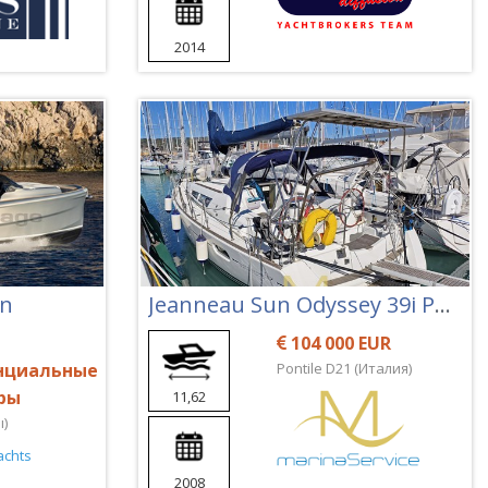
2014
en
Jeanneau Sun Odyssey 39i Performance
104 000 EUR
нциальные
Pontile D21 (Италия)
ры
11,62
)
2008