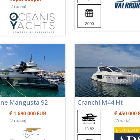
(Италия)
2000
ne Mangusta 92
Cranchi M44 Ht
1 690 000 EUR
450 000 
(Италия)
(Croatia)
13,82
В ОЖИДАНИ