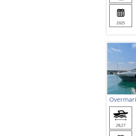
2025
Overmari
28,27