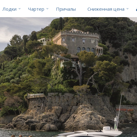
Лодки
Чартер
Причалы
Cниженная цена