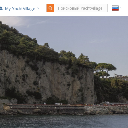
My YachtVillage