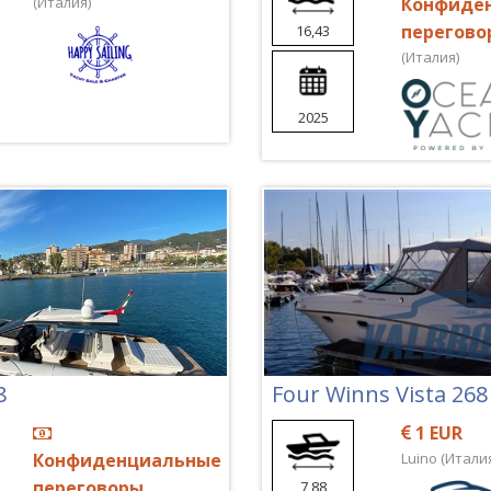
(Италия)
Конфиде
перегово
16,43
(Италия)
2025
8
Four Winns Vista 268
1 EUR
Конфиденциальные
Luino (Итали
переговоры
7,88