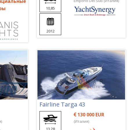
нциальные
Emporio Del Sub (Италия)
ры
10,85
2012
Fairline Targa 43
130 000 EUR
я)
(Италия)
13,28