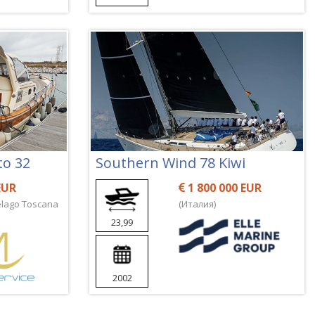
to 32
Southern Wind 78 Kiwi
EUR
1 800 000 EUR
elago Toscana
(Италия)
23,99
2002