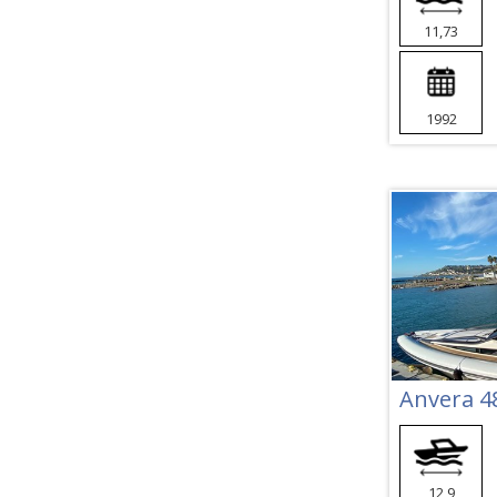
11,73
1992
Anvera 4
12,9