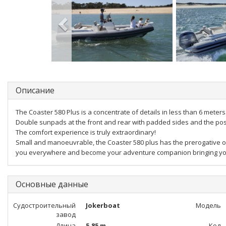
Описание
The Coaster 580 Plus is a concentrate of details in less than 6 met
Double sunpads at the front and rear with padded sides and the poss
The comfort experience is truly extraordinary!
Small and manoeuvrable, the Coaster 580 plus has the prerogative of 
you everywhere and become your adventure companion bringing yo
Основные данные
Судостроительный
Jokerboat
Модель
завод
Длина
5,85 m
Код