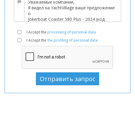
Лодки
новый,
Моторная
лодка
I Accept the
processing of personal data
В
I Accept the
the profiling of personal data
продаже,
Моторная
лодка
новый,
Моторные
лодки
В
продаже,
Моторные
лодки
новый,