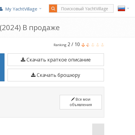
My YachtVillage
 (2024) В продаже
Jokerboat
2
/
10
Ranking
Coaster
Скачать краткое описание
580
Plus
Скачать брошюру
является
5,85
м
Все мои
Моторная
объявления
лодка
построено
в