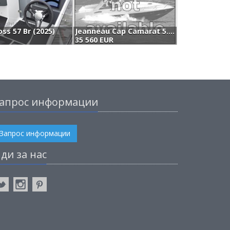
ss 57 Br (2025)
Jeanneau Cap Camarat 5.5 Cc Serie² (2025)
35 560 EUR
3
апрос информации
Запрос информации
ди за нас