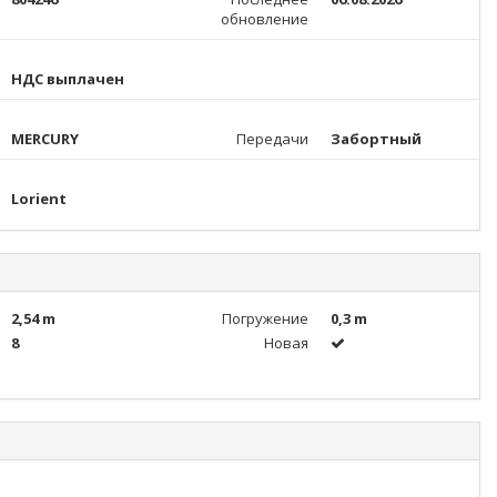
обновление
НДС выплачен
MERCURY
Передачи
Забортный
Lorient
2,54 m
Погружение
0,3 m
8
Новая