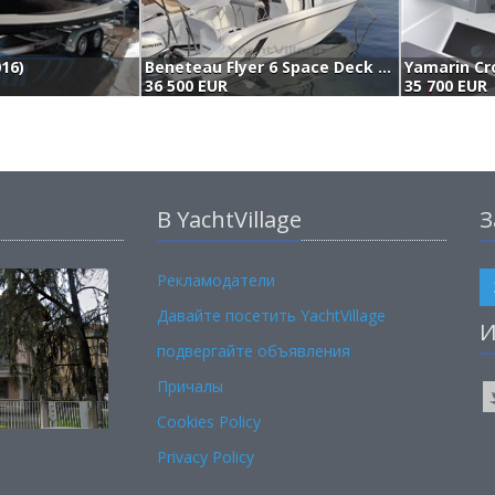
016)
Beneteau Flyer 6 Space Deck (2022)
Yamarin Cro
36 500 EUR
35 700 EUR
В YachtVillage
З
Рекламодатели
Давайте посетить YachtVillage
И
подвергайте объявления
Причалы
Cookies Policy
Privacy Policy