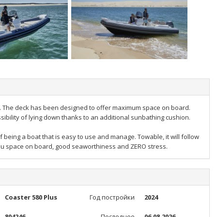
ers. The deck has been designed to offer maximum space on board.
ibility of lying down thanks to an additional sunbathing cushion.
being a boat that is easy to use and manage. Towable, it will follow
u space on board, good seaworthiness and ZERO stress.
Coaster 580 Plus
Год постройки
2024
804246
Последнее
06.08.2026