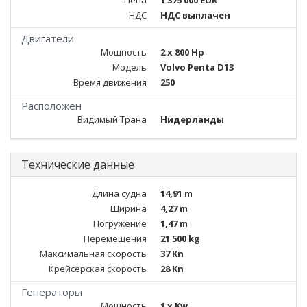
Цена
1 375 000 EUR
НДС
НДС выплачен
Двигатели
Мощность
2 x 800 Hp
Модель
Volvo Penta D13
Время движения
250
Расположен
Видимый Трана
Нидерланды
Технические данные
Длина судна
14,91 m
Ширина
4,27 m
Погружение
1,47 m
Перемещения
21 500 kg
Максимальная скорость
37 Kn
Крейсерская скорость
28 Kn
Генераторы
Мощность
1 x Kw