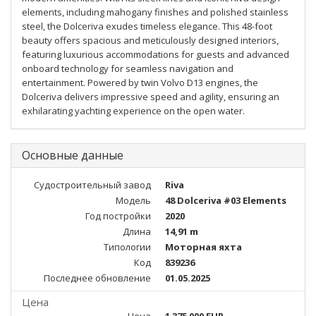
elements, including mahogany finishes and polished stainless
steel, the Dolceriva exudes timeless elegance. This 48-foot
beauty offers spacious and meticulously designed interiors,
featuring luxurious accommodations for guests and advanced
onboard technology for seamless navigation and
entertainment. Powered by twin Volvo D13 engines, the
Dolceriva delivers impressive speed and agility, ensuring an
exhilarating yachting experience on the open water.
Основные данные
Судостроительный завод
Riva
Модель
48 Dolceriva #03 Elements
Год постройки
2020
Длина
14,91 m
Типологии
Моторная яхта
Код
839236
Последнее обновление
01.05.2025
Цена