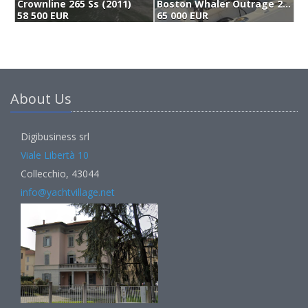
Crownline 265 Ss (2011)
Boston Whaler Outrage 270 (2005)
F
58 500 EUR
65 000 EUR
6
About Us
Digibusiness srl
Viale Libertà 10
Collecchio, 43044
info@yachtvillage.net