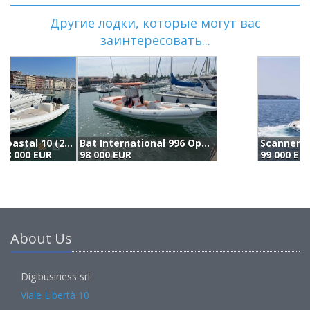
Другие лодки, которые могут вас
заинтересовать...
Scanner Envy 950 (2018)
O
99 000 EUR
9
About Us
Digibusiness srl
Viale Libertà 10