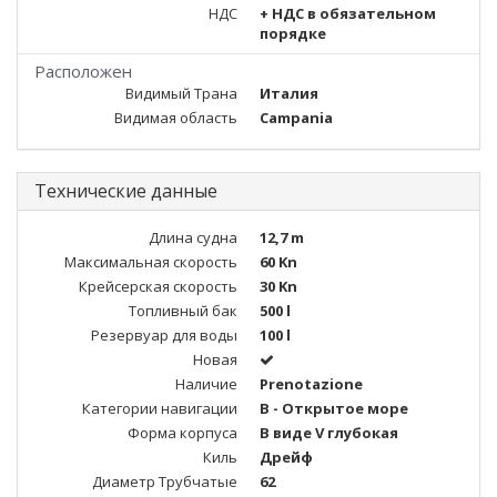
НДС
+ НДС в обязательном
порядке
Расположен
Видимый Трана
Италия
Видимая область
Campania
Технические данные
Длина судна
12,7 m
Максимальная скорость
60 Kn
Крейсерская скорость
30 Kn
Топливный бак
500 l
Резервуар для воды
100 l
Новая
Наличие
Prenotazione
Категории навигации
B - Открытое море
Форма корпуса
В виде V глубокая
Киль
Дрейф
Диаметр Трубчатые
62