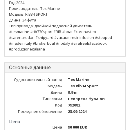
Год:2024
Производитель: Tes Marine
Модель: RIB34 SPORT
Длина: 34 фута
Тип привода: двойной подвесной двигатель
#tesmarine #rib770sport #RIB #boat #carenastep
#carenaredan #shipyard #vacuumresininfusion #stepped
#madeinitaly #brokerboat #ribitaly #viralreelsfacebook
#produzioneitaliana
Основные данные
Судостроительный завод
Tes Marine
Модель
Tes Rib34 Sport
Длина
9,9 m
Типологии
неопрена Hypalon
Код
792082
Последнее обновление
23.09.2024
Цена
Цена
90 000 EUR