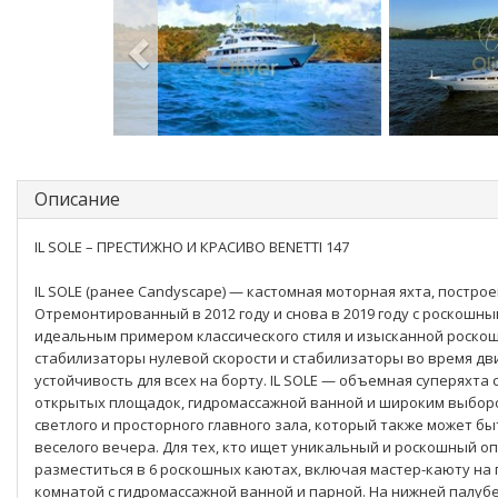
Описание
IL SOLE – ПРЕСТИЖНО И КРАСИВО BENETTI 147
IL SOLE (ранее Candyscape) — кастомная моторная яхта, построен
Отремонтированный в 2012 году и снова в 2019 году с роскошны
идеальным примером классического стиля и изысканной роскоши
стабилизаторы нулевой скорости и стабилизаторы во время дв
устойчивость для всех на борту. IL SOLE — объемная суперяхта
открытых площадок, гидромассажной ванной и широким выборо
светлого и просторного главного зала, который также может бы
веселого вечера. Для тех, кто ищет уникальный и роскошный опы
разместиться в 6 роскошных каютах, включая мастер-каюту на 
комнатой с гидромассажной ванной и парной. На нижней палубе