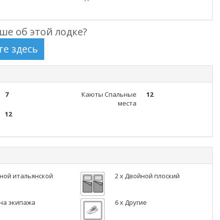
ше об этой лодке?
7
Каюты Спальные
12
места
12
йной итальянской
2 x Двойной плоский
ина экипажа
6 x Другие