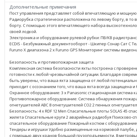
Дополнительные примечания
Пост управления представляет собой впечатляющую и мощную
Радиорубка стратегически расположена по левому борту, в то
борту. С помощью этого впечатляющего набора высокотехнолог
своей лодкой.
Электроника и оборудование рулевой рубки: ПВ/КВ радиотрансиве
ECDIS - Безбумажный документооборот - Шкипер Сонар Сат C Те
Furuno X диапазона 2 x Furuno GPS Мониторинг системы видеон
Безопасность и противопожарная защита
Комплексная система безопасности яхты построена с провере
готовности к любой чрезвычайной ситуации. Благодаря совре
быть уверены, что ваша яхта защищена от любой потенциальн
приходит с осознанием того, что ваша яхта всегда защищена и 
Охранное оборудование: 3 x Panasonic стационарная система к
Противопожарное оборудование: Система обнаружения пожара
огнетушителей ABC 8 огнетушителей CO2 2 пенных огнетушите
Безопасность: 4 x RDF 12 Men Спасательные плоты SOLAS 45 спа
жилета Спасательные круги 2 аварийных радиобуя Поисково-сп
спасательное оборудование Пожарный костюм с оборудование
Тендеры и игрушки Удобно размещенные на кормовой палубе, д
с помощью двух кранов большой грузоподъемности. 8-метровый Na