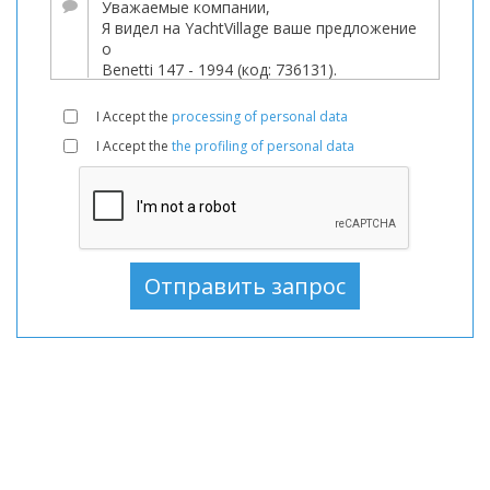
используемый,
Моторная
лодка
В
I Accept the
processing of personal data
продаже,
I Accept the
the profiling of personal data
Моторная
лодка
используемый,
Моторные
лодки
В
продаже,
Моторные
лодки
используемый,