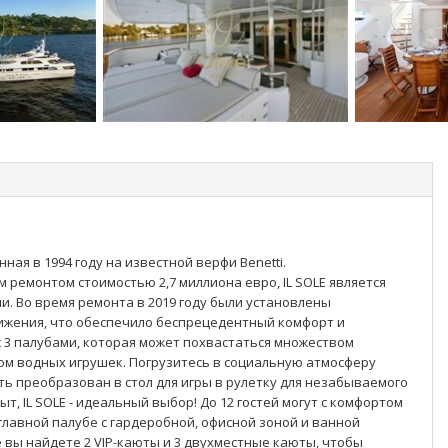
ная в 1994 году на известной верфи Benetti.
м ремонтом стоимостью 2,7 миллиона евро, IL SOLE является
. Во время ремонта в 2019 году были установлены
ижения, что обеспечило беспрецедентный комфорт и
 с 3 палубами, которая может похвастаться множеством
м водных игрушек. Погрузитесь в социальную атмосферу
ть преобразован в стол для игры в рулетку для незабываемого
т, IL SOLE - идеальный выбор! До 12 гостей могут с комфортом
главной палубе с гардеробной, офисной зоной и ванной
 вы найдете 2 VIP-каюты и 3 двухместные каюты, чтобы