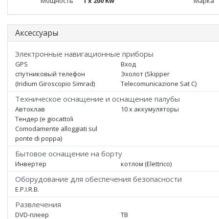
Мощность
1 x 200 Kw
Марка
Аксессуары
Электронные навигационные приборы
GPS
Вход
спутниковый телефон
Эхолот (Skipper
(Iridium Giroscopio Simrad)
Telecomunicazione Sat C)
Техническое оснащение и оснащение палубы
Автоклав
10 x аккумуляторы
Тендер (e giocattoli
Comodamente alloggiati sul
ponte di poppa)
Бытовое оснащение на борту
Инвертер
котлом (Elettrico)
Оборудование для обеспечения безопасности
E.P.I.R.B.
Развлечения
DVD-плеер
ТВ