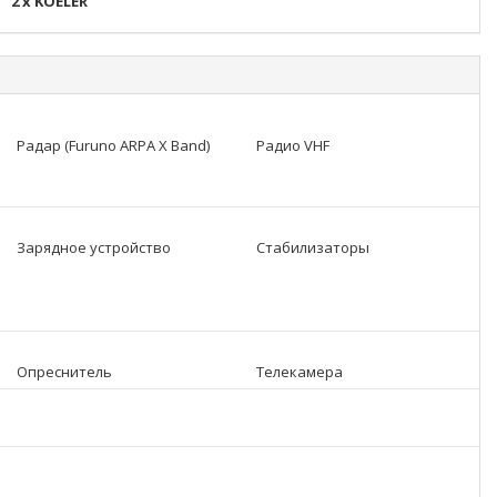
2 x KOELER
Радар (Furuno ARPA X Band)
Радио VHF
Зарядное устройство
Стабилизаторы
Опреснитель
Телекамера