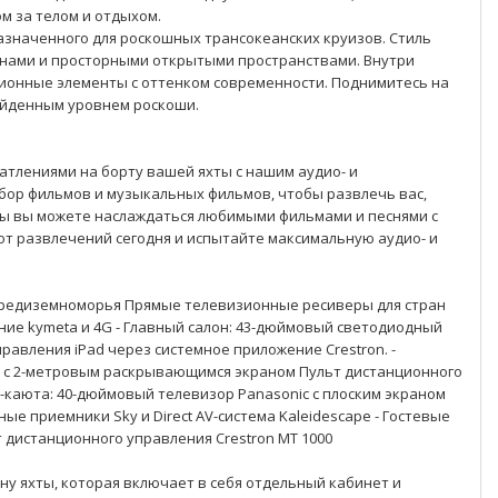
м за телом и отдыхом.
назначенного для роскошных трансокеанских круизов. Стиль
 окнами и просторными открытыми пространствами. Внутри
ионные элементы с оттенком современности. Поднимитесь на
зойденным уровнем роскоши.
тлениями на борту вашей яхты с нашим аудио- и
ор фильмов и музыкальных фильмов, чтобы развлечь вас,
мы вы можете наслаждаться любимыми фильмами и песнями с
от развлечений сегодня и испытайте максимальную аудио- и
я Средиземноморья Прямые телевизионные ресиверы для стран
ние kymeta и 4G - Главный салон: 43-дюймовый светодиодный
равления iPad через системное приложение Crestron. -
р с 2-метровым раскрывающимся экраном Пульт дистанционного
р-каюта: 40-дюймовый телевизор Panasonic с плоским экраном
ые приемники Sky и Direct AV-система Kaleidescape - Гостевые
т дистанционного управления Crestron MT 1000
ну яхты, которая включает в себя отдельный кабинет и