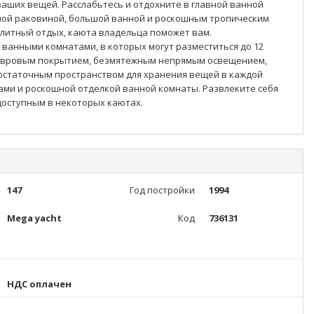
ваших вещей. Расслабьтесь и отдохните в главной ванной
ной раковиной, большой ванной и роскошным тропическим
элитный отдых, каюта владельца поможет вам.
 ванными комнатами, в которых могут разместиться до 12
ковровым покрытием, безмятежным непрямым освещением,
остаточным пространством для хранения вещей в каждой
ами и роскошной отделкой ванной комнаты. Развлеките себя
оступным в некоторых каютах.
147
Год постройки
1994
Mega yacht
Код
736131
НДС оплачен