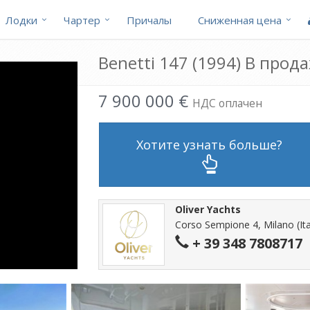
Лодки
Чартер
Причалы
Cниженная цена
Benetti 147 (1994) В прод
7 900 000 €
НДС оплачен
Хотите узнать больше?
Oliver Yachts
Corso Sempione 4, Milano (Ita
+ 39 348 7808717