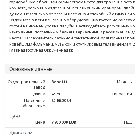
гардеробную с большим количеством места для хранения всех 
комнате, роскошно отделанной венецианским мрамором, двой
душем. Независимо от того, ищете ли вы спокойный отдых или 
Отдохните в пяти изысканно оборудованных гостевых каютах с
гостей на нижнем уровне палубы. Наслаждайтесь роскошным 
изысканным постельным бельем, зеркальными раковинами и д
каюте. Наслаждайтесь латунной сантехникой, мраморными пол
новейшими фильмами, музыкой и спутниковым телевидением, д
Главная гостиная Окруженная кр
Основные данные
Судостроительный
Benetti
Модель
завод
Длина
45 m
Типологии
Последнее
20.06.2024
обновление
Цена
Цена
7 900 000 EUR
НДС
Двигатели