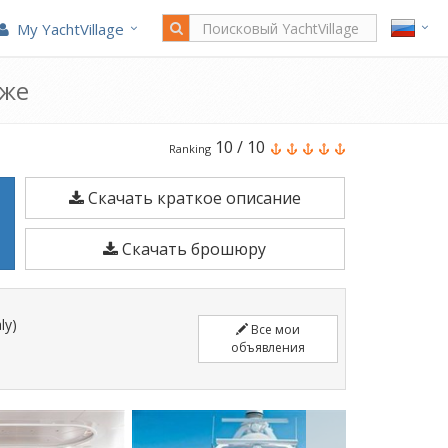
My YachtVillage
аже
Benetti
10
/
10
Ranking
147
Скачать краткое описание
является
45
Скачать брошюру
м
Моторная
лодка
ly)
Все мои
построено
объявления
в
1994.
Швартовка