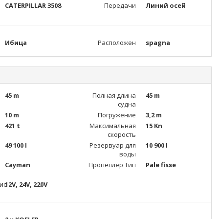
CATERPILLAR 3508
Передачи
Линий осей
Ибица
Расположен
spagna
45 m
Полная длина
45 m
судна
10 m
Погружение
3,2 m
421 t
Максимальная
15 Kn
скорость
49 100 l
Резервуар для
10 900 l
воды
Cayman
Пропеллер Тип
Pale fisse
ие
12V, 24V, 220V