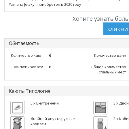
Yamaha Jetsky - приобретен в 2020 году
Хотите узнать боль
Обитаемость
Количество кают
6
Количество ванн
Экипаж кровати
6
Общее количество
спальных мест
Каюты Типология
5 x Внутренний
3 x Дво
Двойной двухъярусные
3 x Каб
кровати