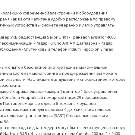
 коллекцию современной электроники и оборудования.
 время как каюта капитана удобно расположена по правому
ичных устройств вы сможете уверенно и легко управлять
р УКВ радиостанция Sailor C 401 - Транзас Navisailor 4000
лекоммуникации - Радар Furuno ARPA X диапазона - Радар
аблюдения - Спутниковый телефон Iridium Гироскоп Simrad
нным опытом безопасной эксплуатации и максимальной
менным системам мониторинга и предупреждения вы можете
ой опасности. Наслаждайтесь душевным спокойствием, которое
безопасна.
амер 2 x вращающаяся камера 1 монитор 1 блок управления
 Consilium Аварийный пожарный насос 29 порошковых
ля Противопожарные одеяла 6 пожарных рукавов
сательных жилетов для взрослых 4 детских спасательных
асательные транспондеры (SART) Сигнальные ракеты и
м BA
ва волнохода и два тендера могут быть легко спущены на воду
rhwal R.I.B с 4-тактным двигателем Yamaha 200 л.с. 2 x 1400