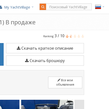
My YachtVillage
21) В продаже
Aquabat
3
/
10
Ranking
Sport
Скачать краткое описание
Line
21
Скачать брошюру
является
6,15
м
Все мои
Моторная
объявления
лодка
построено
в