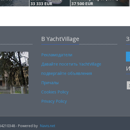
33 333 EUR
37 500 EUR
В YachtVillage
З
Рекламодатели
Давайте посетить YachtVillage
И
подвергайте объявления
Причалы
Cookies Policy
Privacy Policy
02184210348 - Powered by
Navis.net