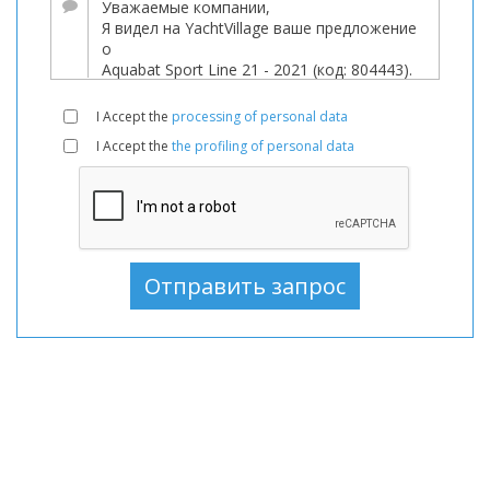
Лодки
используемый,
Моторная
лодка
I Accept the
processing of personal data
В
I Accept the
the profiling of personal data
продаже,
Моторная
лодка
используемый,
Моторные
лодки
В
продаже,
Моторные
лодки
используемый,