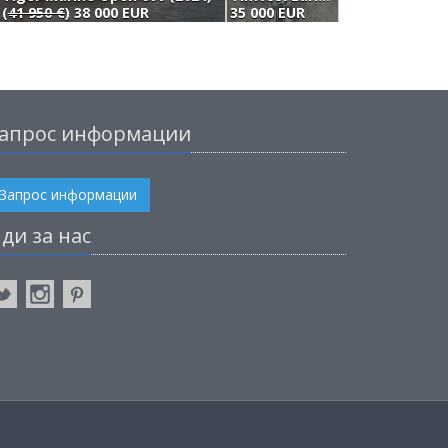
(
41 950 €
) 38 000 EUR
35 000 EUR
3
апрос информации
Запрос информации
ди за нас