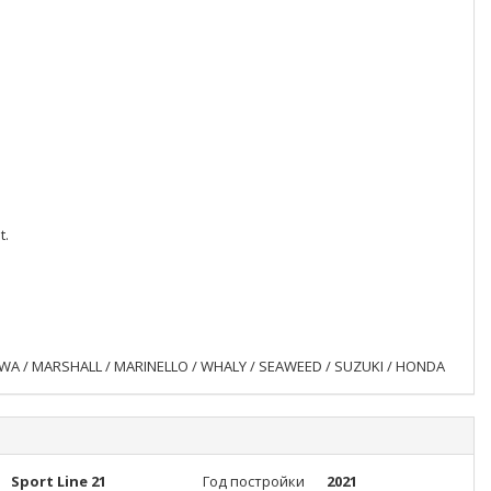
t.
/ BWA / MARSHALL / MARINELLO / WHALY / SEAWEED / SUZUKI / HONDA
Sport Line 21
Год постройки
2021