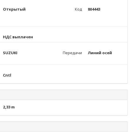
Открытый
Код
804443
НДС выплачен
SUZUKI
Передачи
Линий осей
Cntl
2,33 m