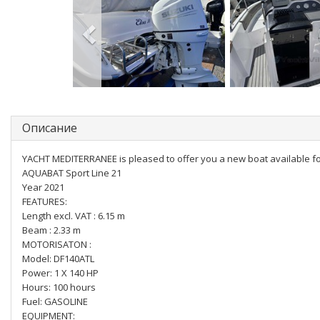
Описание
YACHT MEDITERRANEE is pleased to offer you a new boat available fo
AQUABAT Sport Line 21
Year 2021
FEATURES:
Length excl. VAT : 6.15 m
Beam : 2.33 m
MOTORISATON :
Model: DF140ATL
Power: 1 X 140 HP
Hours: 100 hours
Fuel: GASOLINE
EQUIPMENT: