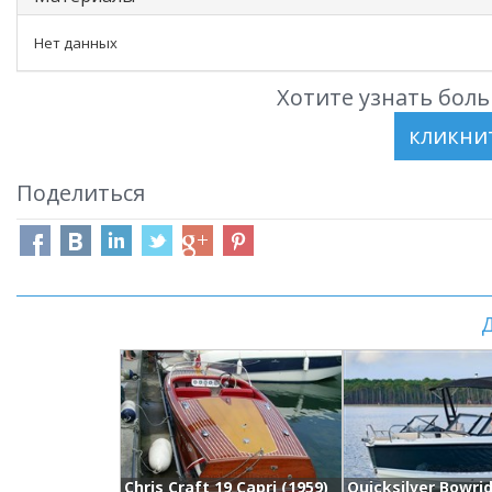
Нет данных
Хотите узнать боль
Поделиться
Д
Chris Craft 19 Capri (1959)
Quicksilver Bowri