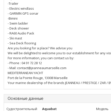
-Trailer
- Electric windlass
- GARMIN GPS sonar
-Bimini
- Swim ladder
- Deck shower
- RA60 Audio Pack
- Ski mast
- Sea Deck flooring
Are you looking for a place? We advise you
We will be delighted to welcome you to our establishment for any visi
For more information, you can contact us by:
- Phone : 04 91 72 28 12
- Mail: contact@jeanneaumarseille.com
MEDITERRANEAN YACHT
Port de la Pointe Rouge, 13008 Marseille
Your marine dealership of the brands JEANNEAU / PRESTIGE / ZAR 
Основные данные
Судостроительный
Aquabat
Модель