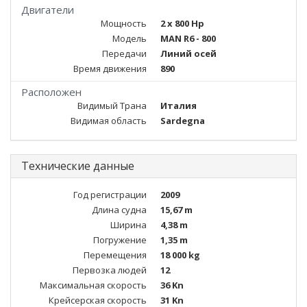
Двигатели
Мощность
2 x 800 Hp
Модель
MAN R6 - 800
Передачи
Линий осей
Время движения
890
Расположен
Видимый Трана
Италия
Видимая область
Sardegna
Технические данные
Год регистрации
2009
Длина судна
15,67 m
Ширина
4,38 m
Погружение
1,35 m
Перемещения
18 000 kg
Первозка людей
12
Максимальная скорость
36 Kn
Крейсерская скорость
31 Kn