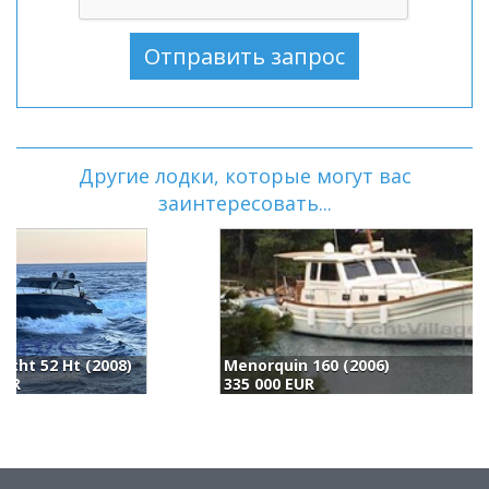
Другие лодки, которые могут вас
заинтересовать...
Menorquin 160 (2006)
S
335 000 EUR
3