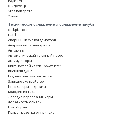
Радио VHF
спидометр
Угол поворота
Эхолот
Техническое оснащение и оснащение палубы
cockpit table
Hard top
Аварийный сигнал двигателя
Аварийный сигнал трюма
Автоклав
Автоматический трюмный насос
аккумуляторы
Винт носовой части - bowtruster
внешняя душа
Гидравлические закрылки
Зарядное устройство
Индикаторы закрылка
Колодец из тика
Лебедка верпования кормы
любезность фонари
Платформа
Прямая розетка от причала