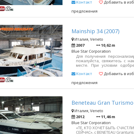
Kонтакт
Добавить в из
КОРПУСА Стол в кабине и п
дерева 2022 года Холодил
предложения
внутренний свет — Для пол
финансового плана, пожа
Информационные листы на м
донором.
Mainship 34 (2007)
Италия, Veneto
2007
10,62 m
Blue Star Corporation
Для получения персонализи
пожалуйста, свяжитесь с н
месте. При условии одобр
очарования; в водах штата
Kонтакт
Добавить в из
проект, эти лодки оч
спроектировано для комфорт
предложения
просто и удобно; Места очен
что длина лодки чуть меньш
все «шаттлы», которые с
итальянские верфи.
Beneteau Gran Turismo 
Италия, Veneto
2012
11,46 m
Blue Star Corporation
«ТЕ, КТО ХОЧЕТ БЫТЬ СЧАСТЛ
СЕЙЧАС», с BENETEAU Granturis