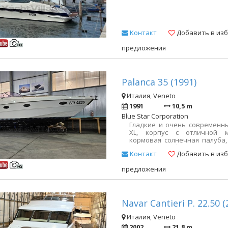
Kонтакт
Добавить в из
предложения
Palanca 35 (1991)
Италия, Veneto
1991
10,5 m
Blue Star Corporation
Гладкие и очень современн
XL, корпус с отличной м
кормовая солнечная палуба
открытая кабина. Отлично
Kонтакт
Добавить в из
подходит для первого катан
обновлений, прилагаемых к н
предложения
Navar Cantieri P. 22.50 (
Италия, Veneto
2002
21,8 m