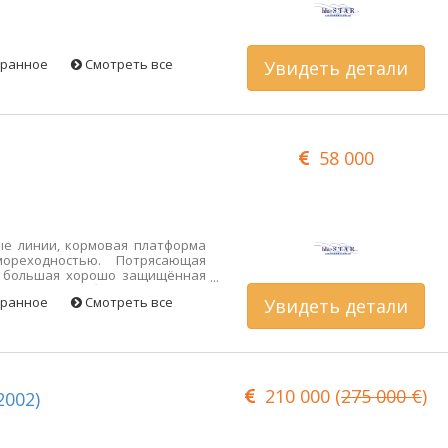
бранное
Смотреть все
Увидеть детали
58 000
ые линии, кормовая платформа
ореходностью. Потрясающая
, большая хорошо защищённая
е качество сборки. Идеально
бранное
Смотреть все
Увидеть детали
ия на лодке. Список последних
ему.
210 000 (
275 000 €
)
2002)