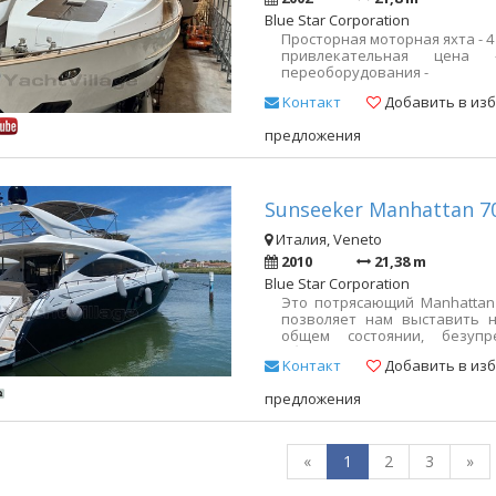
Blue Star Corporation
Просторная моторная яхта - 4
привлекательная цена
переоборудования -
Kонтакт
Добавить в из
предложения
Sunseeker Manhattan 70
Италия, Veneto
2010
21,38 m
Blue Star Corporation
Это потрясающий Manhattan
позволяет нам выставить 
общем состоянии, безуп
обновляемой со времене
Kонтакт
Добавить в из
улучшений: см. приложенн
подходит для обеспечения
предложения
расхода. Внутри нет ковр
отличаются покрытием пола,
из тонкой древесины. Все
флайбридж, из тика Кормов
«
1
2
3
»
кокпит с макси-столом велик
пространство с зонами для 