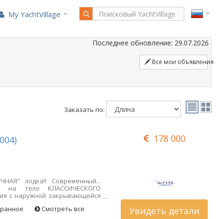
My YachtVillage
Последнее обновление: 29.07.2026
Все мои объявления
Заказать по:
178 000
2004)
ЧНАЯ" лодка!! Современный...
ен на тело КЛАССИЧЕСКОГО
рсия с наружной закрывающейся
ы и удлиненной кормовой
бранное
Смотреть все
Увидеть детали
ШЕЕ СОСТОЯНИЕ. АДЕКВАТНЫЙ
ГО ОТ €.999.00 В МЕСЯЦ.