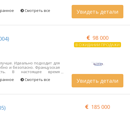
бранное
Смотреть все
Увидеть детали
98 000
004)
В ОЖИДАНИИ ПРОДАЖИ
 лучше. Идеально подходит для
обно и безопасно. Французская
ость. В настоящее время
ательно, лодка; Лодка, если
бранное
Смотреть все
Увидеть детали
185 000
05)