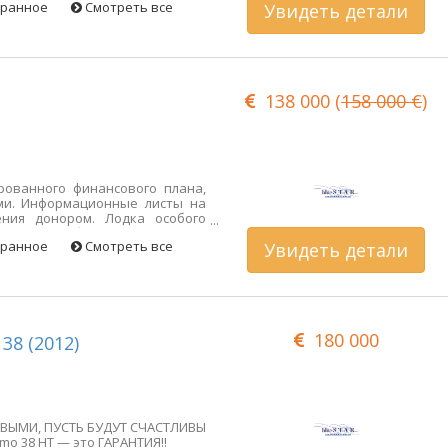
бранное
Смотреть все
Увидеть детали
анель штурвала из массивного
ьник в кабине, предоставлен
учения персонализированного
луйста, свяжитесь с нами.
есте. При условии одобрения
138 000 (
158 000 €
)
рованного финансового плана,
ами. Информационные листы на
ения донором. Лодка особого
 Мэн, где был зарожден этот
бранное
Смотреть все
Увидеть детали
ень распространены. Всё
а владельца и навигации; Всё
ь просторные, несмотря на то,
е 11 метров. Отсюда родились
ейчас производят различные
180 000
38 (2012)
ИВЫМИ, ПУСТЬ БУДУТ СЧАСТЛИВЫ
mo 38 HT — это ГАРАНТИЯ!!