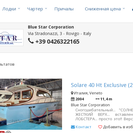
Лодки
Чартер
Причалы
Cниженная цена
Blue Star Corporation
Via Stradonazzi, 3 - Rovigo - Italy
+39 0426322165
ультатов
Solare 40 Ht Exclusive (
Италия, Veneto
2004
11,4 m
Blue Star Corporation
Сногсшибательный... "СОЛНЕ
ЖЕСТКИЙ ВЕРХ... вставл
ЛОБСТЕРА... просто это!! Ве
дверцей обеденной зон
Kонтакт
Добавить в из
платформой. ОЧЕНЬ ХОРО
АВАНС И ЗАТЕМ ВАШ ВСЕ