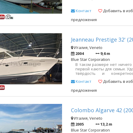
Kонтакт
Добавить в из
предложения
Jeanneau Prestige 32' (2
Италия, Veneto
2004
9,6 m
Blue Star Corporation
В таком размере нет ничего
первой каюты для семьи. Уд
твёрдость и конкретн
зарегистрирован и, следов
Kонтакт
Добавить в из
захочешь.
предложения
Colombo Algarve 42 (20
Италия, Veneto
2005
13,2 m
Blue Star Corporation