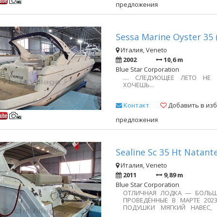
предложения
ВОСПОЛЬЗУЙТЕСЬ ЭТОЙ ВО
Для получения индивидуа
пожалуйста, свяжитесь с н
месте. При условии одобрени
"СОЛНЕЧНАЯ" лодка!! Совр
Sessa Marine Oyster 35 
вставлен на тело КЛАССИЧЕСКО
Италия, Veneto
2002
10,6 m
Blue Star Corporation
.... СЛЕДУЮЩЕЕ ЛЕТО НЕ 
ХОЧЕШЬ...
Kонтакт
Добавить в из
предложения
Sealine Sc 35 Ht Natante
Италия, Veneto
2011
9,89 m
Blue Star Corporation
ОТЛИЧНАЯ ЛОДКА — БОЛЬШ
ПРОВЕДЁННЫЕ В МАРТЕ 202
ПОДУШКИ МЯГКИЙ НАВЕС,
ПОДУШКИ, ОБРАБОТКА В