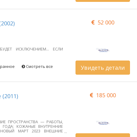
ЗМОЖНОСТЬЮ ПРЯМО СЕЙЧАС!!
льного финансового плана,
ами. Информационные листы на
я донором. Сногсшибательный...
52 000
еменный... ЖЕСТКИЙ ВЕРХ...
(2002)
ГО ЛОБСТЕРА... просто это!!
БУДЕТ ИСКЛЮЧЕНИЕМ... ЕСЛИ
бранное
Смотреть все
Увидеть детали
185 000
 (2011)
ИЕ ПРОСТРАНСТВА — РАБОТЫ,
3 ГОДА: КОЖАНЫЕ ВНУТРЕННИЕ
 НОВЫЙ МАРТ 2023 ВНЕШНИЕ
НЕШНЕГО ТИКА, ПОЛИРОВКА