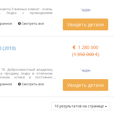
 каюты 5 ванных комнат - очень
 - Лодка с проведением
бранное
Смотреть все
Увидеть детали
1 280 000
 (2010)
(
1 350 000 €
)
 70. Добросовестный владелец
на продажу лодку в отличном
речном эстике и постоянно
м. Было внесено множество
бранное
Смотреть все
Увидеть детали
ый лист. Двигатель отлично
 резерва мощности и низкого
ов! В отличие от ИППП. Они
 полностью покрытым паркетом
 внешние переходы, включая
ая платформа очень приятная,
10 результатов на странице
олепен. В парке есть огромное
загара и столовой/аперитивом.