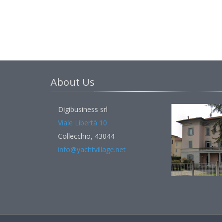
About Us
Digibusiness srl
Viale Libertà 10
Collecchio, 43044
info@yachtvillage.net