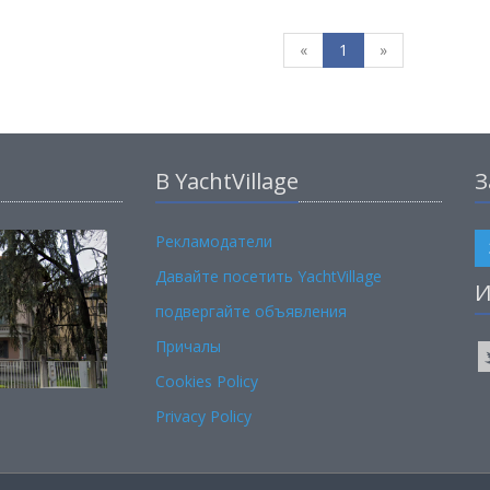
«
1
»
В YachtVillage
З
Рекламодатели
Давайте посетить YachtVillage
И
подвергайте объявления
Причалы
Cookies Policy
Privacy Policy