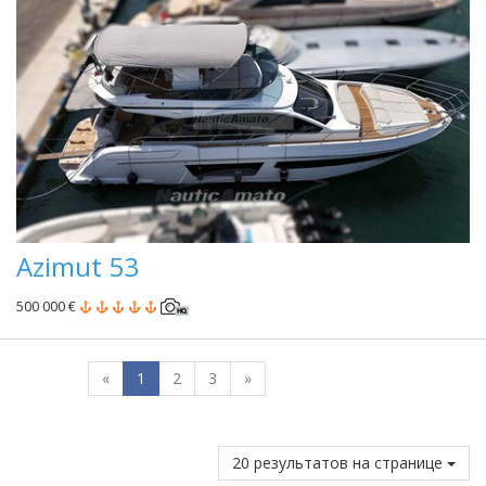
Azimut 53
500 000 €
«
1
2
3
»
20 результатов на странице