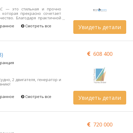
 AC — это стильная и прочно
, которая прекрасно сочетает
чество. Благодаря практичной
елке и полному оснащению, это
бранное
Смотреть все
Увидеть детали
к для спокойных однодневных
льного пребывания на борту.
 с привычным внешним видом и
славится Линссен.
608 400
3)
Франция
дно, 2 двигателя, генератор и
анию!
бранное
Смотреть все
Увидеть детали
720 000