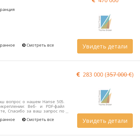
Франция
бранное
Смотреть все
Увидеть детали
283 000 (
357 000 €
)
аш вопрос о нашем Hanse 505.
икреплении: Веб- и PDF-файл
те, Спасибо за ваш запрос по
9. Пожалуйста, найдите в
бранное
Смотреть все
Увидеть детали
PDF-файл инвентаризации:
/detail/17vj7RQ9_kiRYjJwQ-o8Pw?
l=voilier-occasion HD-папка с
s.app.goo.gl/GryUhLcjyfphGZCk7
s.app.goo.gl/8QezjBZWZWgTmSFx9