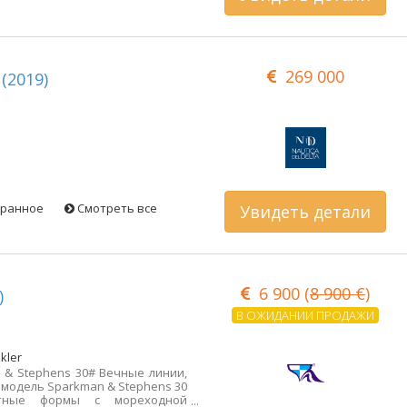
а с фотографиями:
tmFa9LwUwW6cLq6 360° фотофайл:
Kbdh1NnnunZqWnja8 Лодку можно
оголина по простой записи. Я
оряжении для получения
269 000
 С уважением.
(2019)
бранное
Смотреть все
Увидеть детали
6 900 (
8 900 €
)
)
В ОЖИДАНИИ ПРОДАЖИ
kler
 & Stephens 30# Вечные линии,
 модель Sparkman & Stephens 30
нтные формы с мореходной