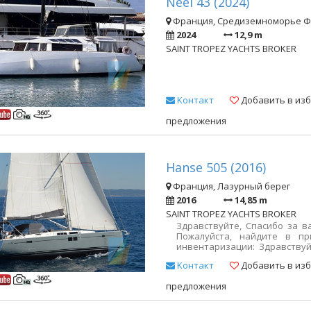
Neel 43 (2024)
Франция, Средиземноморье 
2024
12,9 m
SAINT TROPEZ YACHTS BROKER
Kонтакт
Добавить в из
предложения
Hanse 505 (2016)
Франция, Лазурный берег
2016
14,85 m
SAINT TROPEZ YACHTS BROKER
Здравствуйте, Спасибо за в
Пожалуйста, найдите в пр
инвентаризации: Здравствуй
нашему Sun Odyssey 37
Kонтакт
Добавить в из
прикреплении: Веб- и 
https://www.yachtvillage.net/fr
предложения
description=hanse-505&detai
фотографиями: https://photo
360° фотофайл: https://photo