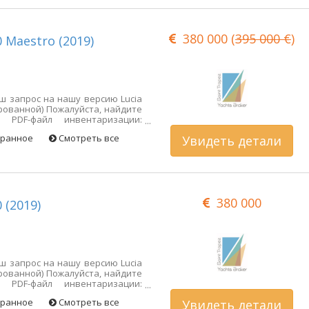
380 000 (
395 000 €
)
0 Maestro (2019)
ш запрос на нашу версию Lucia
рованной) Пожалуйста, найдите
 PDF-файл инвентаризации:
r/detail/jvdIUbyxG0SP1y_aa3tBrg?
бранное
Смотреть все
Увидеть детали
ia-40-maestro&detail=voilier-
а с фотографиями:
tmFa9LwUwW6cLq6 360° фотофайл:
Kbdh1NnnunZqWnja8 Лодку можно
оголина по простой записи. Я
оряжении для получения
380 000
 С уважением.
 (2019)
ш запрос на нашу версию Lucia
рованной) Пожалуйста, найдите
 PDF-файл инвентаризации:
r/detail/jvdIUbyxG0SP1y_aa3tBrg?
бранное
Смотреть все
Увидеть детали
ia-40-maestro&detail=voilier-