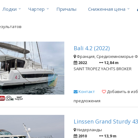
Лодки
Чартер
Причалы
Cниженная цена
результатов
Bali 4.2 (2022)
Франция, Средиземноморье 
2022
12,84 m
SAINT TROPEZ YACHTS BROKER
Kонтакт
Добавить в из
предложения
Linssen Grand Sturdy 43
Нидерланды
2010
13,9 m