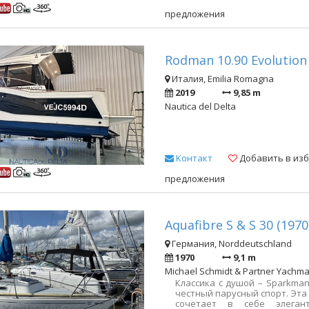
occasion HD-папк
предложения
https://photos.app.goo.gl/Hr
https://photos.app.goo.gl/
увидеть в морской пехоте К
остаюсь в вашем расп
дополнительной информации.
Rodman 10.90 Evolution 
Италия, Emilia Romagna
2019
9,85 m
Nautica del Delta
Kонтакт
Добавить в из
предложения
Aquafibre S & S 30 (1970
Германия, Norddeutschland
1970
9,1 m
Michael Schmidt & Partner Yachma
Классика с душой – Sparkman
честный парусный спорт. Эта
сочетает в себе элега