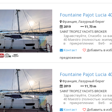
Fountaine Pajot Lucia 4
Франция, Лазурный берег
2019
11,73 m
SAINT TROPEZ YACHTS BROKER
Здравствуйте, Спасибо за ва
40 Maestro (полностью экипи
в прикреплении: Веб- и
https://www.yachtvillage.net/f
Kонтакт
Добавить в из
description=fountaine-pajot-luc
occasion HD-папк
предложения
https://photos.app.goo.gl/Hr
https://photos.app.goo.gl/
увидеть в морской пехоте К
остаюсь в вашем расп
дополнительной информации.
Fountaine Pajot Lucia 40
Франция, Лазурный берег
2019
11,73 m
SAINT TROPEZ YACHTS BROKER
Здравствуйте, Спасибо за ва
40 Maestro (полностью экипи
в прикреплении: Веб- и
https://www.yachtvillage.net/f
Kонтакт
Добавить в из
description=fountaine-pajot-luc