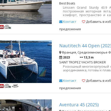
Best Boats
Linssen Grand Sturdy 43.9
построенная моторная яхта
комфорт, пространство и ка
планировке, изысканной отд
Kонтакт
Добавить в из
судно отлично подходит ка
поездок, так и для длите
предложения
Красивая и комфортная яхта
качеством сборки, которыми 
Nautitech 44 Open (202
Франция, Средиземноморье 
2023
13,3 m
SAINT TROPEZ YACHTS BROKER
Роскошный многокорпусный су
аэродинамика, готовы к плав
Kонтакт
Добавить в из
предложения
Aventura 45 (2025)