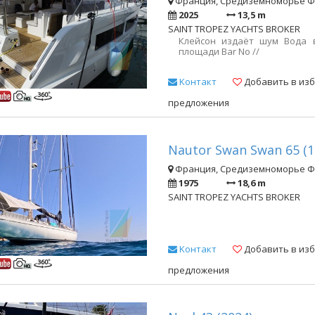
Франция, Средиземноморье 
2025
13,5 m
SAINT TROPEZ YACHTS BROKER
Клейсон издаёт шум Вода 
площади Bar No //
Kонтакт
Добавить в из
предложения
Nautor Swan Swan 65 (1
Франция, Средиземноморье 
1975
18,6 m
SAINT TROPEZ YACHTS BROKER
Kонтакт
Добавить в из
предложения