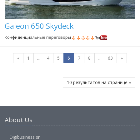
Galeon 650 Skydeck
Конфиденциальные переговоры
«
1
...
4
5
6
7
8
...
63
»
10 результатов на странице
About Us
Digibusiness srl