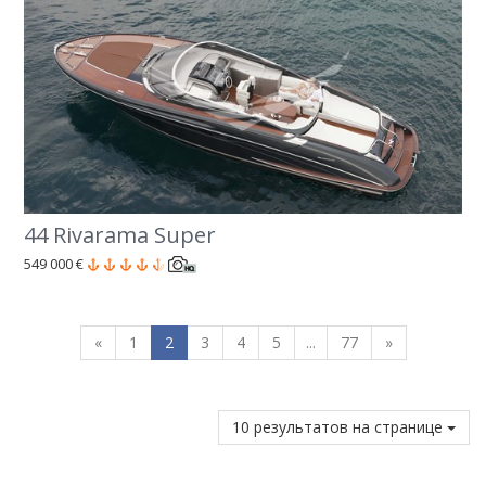
44 Rivarama Super
549 000 €
«
1
2
3
4
5
...
77
»
10 результатов на странице