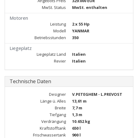
Angebots Preis
329.000 EUR
MwSt. Status
MwSt. enthalten
Motoren
Leistung
2 x 55 Hp
Modell
YANMAR
Betriebsstunden
350
Liegeplatz
Liegeplatz Land
Italien
Revier
Italien
Technische Daten
Designer
V.PETEGHEM - L.PREVOST
Länge ü. Alles
13,61 m
Breite
7,7 m
Tiefgang
1,3 m
Verdrängung
10.652 kg
Kraftstofftank
650 l
Frischwassertank
900 l