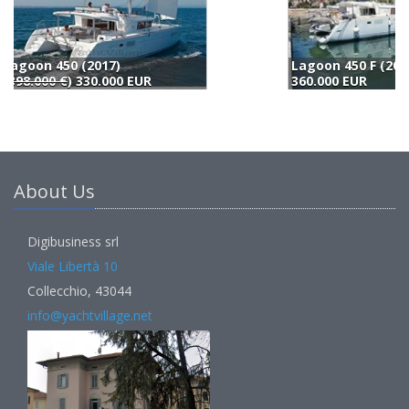
Lagoon 450 F (2019)
B
360.000 EUR
3
About Us
Digibusiness srl
Viale Libertà 10
Collecchio, 43044
info@yachtvillage.net