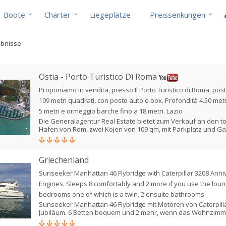
Boote
Charter
Liegeplätze
Preissenkungen
ebnisse
Ostia - Porto Turistico Di Roma
Proponiamo in vendita, presso Il Porto Turistico di Roma, pos
109 metri quadrati, con posto auto e box. Profondità 4.50 met
5 metri e ormeggio barche fino a 18 metri. Lazio
Die Generalagentur Real Estate bietet zum Verkauf an den to
Hafen von Rom, zwei Kojen von 109 qm, mit Parkplatz und Ga
Liegeplatz befindet sich im westlichen Becken mit einer
durchschnittlichen Tiefe von 3.50/4.50 Metern. Die Abmessun
Liegeplätze sind: 5,00 Meter breite, geräumige ein Liegeplatz
Griechenland
bis zu 18 Meter lang. Der Preis für jedes einzelne Liegeplatz i
75.000,00. Der Bau der Piers ist Stahlbeton, sie sind "fest" un
Sunseeker Manhattan 46 Flybridge with Caterpillar 3208 Anni
Stahlbetonpfähle untermauert. Der Liegeplatz ist ausgestattet
Engines. Sleeps 8 comfortably and 2 more if you use the loun
Buchse für Trinkwasser und waschen; die Steckdose: achtern
Muringringe; Pendino, Seil und Kette für die vorwärts Bogen
bedrooms one of which is a twin. 2 ensuite bathrooms
toten Körper. Der touristische Hafen von Rom, im Juni 2001 e
Sunseeker Manhattan 46 Flybridge mit Motoren von Caterpill
befindet sich unmittelbar südlich der Mündung des Flusses T
Jubiläum. 6 Betten bequem und 2 mehr, wenn das Wohnzimm
Minuten Fahrt vom internationalen Flughafen Fiumicino-Leon
wird. 3 Doppel-Schlafzimmer, die eines davon ein Doppelzimm