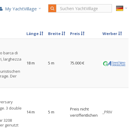
My YachtVillage
Länge
Breite
Preis
Werber
to barca di
ri, larghezza
18 m
5 m
75.000 €
uristischen
rage. Der
gen der
 für Boote
st €
d sind durch
versary
 mit:
ge. 3 double
Preis nicht
 Poller und
14 m
5 m
_PRIV
 um den
veröffentlichen
röffneten
ar 3208
iber nur 10
er genutzt
ardo da
er ist. 2