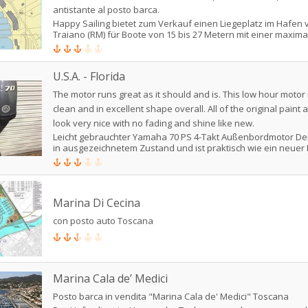
antistante al posto barca.
Happy Sailing bietet zum Verkauf einen Liegeplatz im Hafen v
Traiano (RM) für Boote von 15 bis 27 Metern mit einer maxima
von 7 m an. Der Zugang zum Liegeplatz ist sehr bequem, da 
Liegeplatz ein großer Wasserraum befindet. Im Preis inbegrif
Parkplätze + lokale Lagerbox, alle vor dem Liegeplatz. Ein Haf
U.S.A. - Florida
Dienstleistungen: Bars, Restaurants, nautische Geschäfte u
Bekleidungsgeschäfte sowie ein Yachtclub mit Swimmingpool
The motor runs great as it should and is. This low hour motor
von Riva di Traiano befindet sich in der Nähe der Ausfahrt d
clean and in excellent shape overall. All of the original paint
A12 und ist daher von Rom aus in etwa 30 Minuten leicht zu e
Der Hafen verfügt über verschiedene Dienstleistungen,
look very nice with no fading and shine like new.
Umkleidekabinen, Bars, Restaurants, gut ausgestattete naut
Leicht gebrauchter Yamaha 70 PS 4-Takt Außenbordmotor Der
Geschäfte und verschiedene Geschäfte, außerdem gibt es e
in ausgezeichnetem Zustand und ist praktisch wie ein neuer 
Yachtclub mit Schwimmbad.
benötigen nichts, um diesen Motor zu installieren. Der Motor
inspiziert und ist bereit für die Montage und den Betrieb. Der 
kosmetisch in einem sehr guten Zustand Hervorragender
Betriebszustand / Hauptsächlich in Süßwasser verwendet D
Marina Di Cecina
wird vor der Auslieferung vollständig gewartet Dieser Motor i
guten Zustand und wird mit einer Garantie von 2 Jahren gelief
con posto auto Toscana
schöne, saubere Motor springt auf Anhieb an und läuft super
läuft super, wie er soll und ist. Dieser Motor mit niedriger Bet
ist extrem sauber und insgesamt in ausgezeichnetem Zustand
originalen Lackierungen und Abziehbilder sehen sehr schön 
verblassen nicht und glänzen wie neu. Sie können diesen Mo
Marina Cala de’ Medici
vollem Vertrauen kaufen.
Posto barca in vendita "Marina Cala de' Medici" Toscana