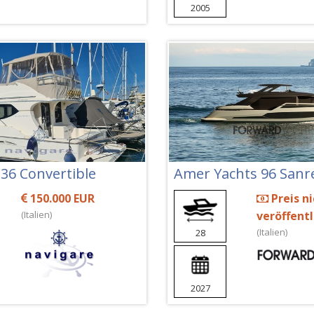
2005
 36 Convertible
Amer Yachts 96 San
150.000 EUR
Preis ni
(Italien)
veröffent
(Italien)
28
2027