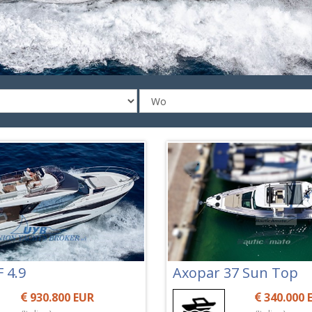
F 4.9
Axopar 37 Sun Top
930.800 EUR
340.000 