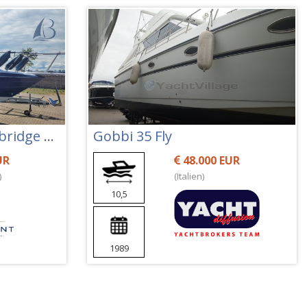
Bayliner 2655 Sb Sunbridge Ciera
Gobbi 35 Fly
UR
48.000 EUR
)
(Italien)
10,5
1989