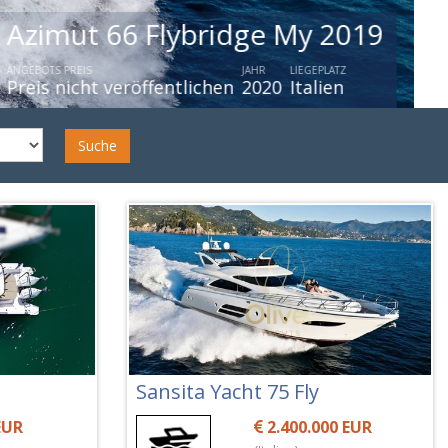
Azimut Atlantis 45
ANGEBOTS PREIS
JAHR
LIEGEPLATZ
Preis nicht veröffentlichen
2026
Liguria
Suche
Sansita Yacht 75 Fly
EUR
2.400.000 EUR