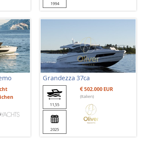
1994
remo
Grandezza 37ca
cht
502.000 EUR
lichen
(Italien)
11,55
2025