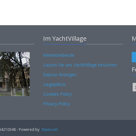
Im YachtVillage
M
Werbetreibende
Lassen Sie uns YachtVillage besuchen
F
Expose Anzeigen
Liegeplätze
Cookies Policy
Privacy Policy
02184210348 - Powered by
Navis.net