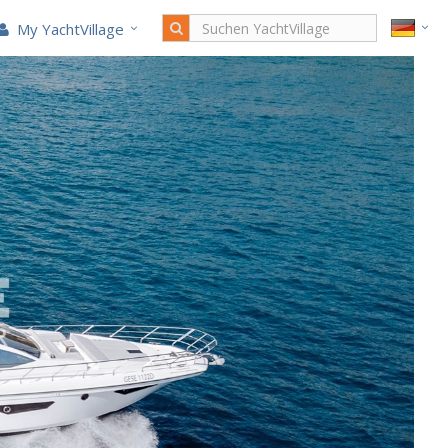
My YachtVillage