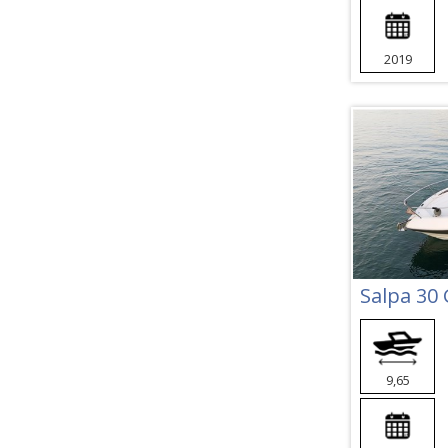
2019
Salpa 30 
9,65