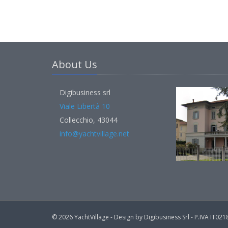
About Us
Digibusiness srl
Viale Libertà 10
Collecchio, 43044
info@yachtvillage.net
© 2026 YachtVillage - Design by Digibusiness Srl - P.IVA IT