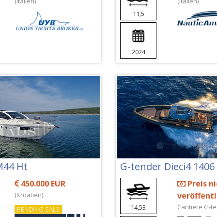
(Italien)
(Italien)
11,5
2024
M44 Ht
G-tender Dieci4 1406
450.000 EUR
Preis ni
(Kroatien)
veröffent
Cantiere G-ten
14,53
PENDING SALE