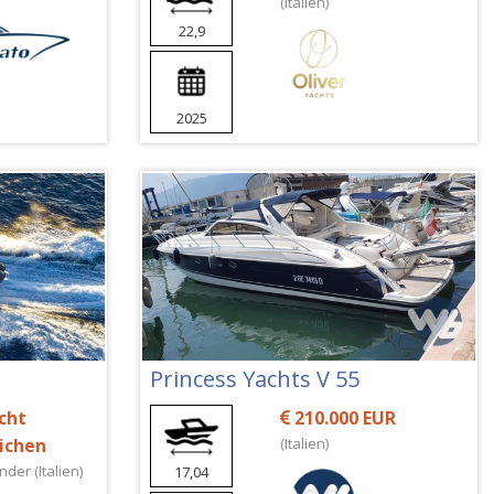
(Italien)
22,9
2025
Princess Yachts V 55
cht
210.000 EUR
lichen
(Italien)
der (Italien)
17,04