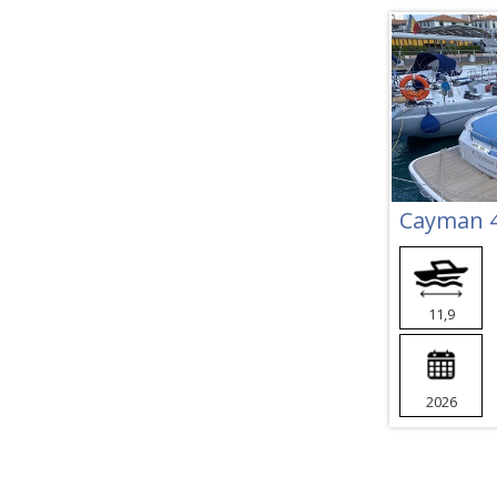
Cayman 
11,9
2026