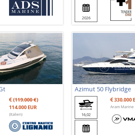
2026
Gt
Azimut 50 Flybridge
(
119.000 €
)
330.000 
114.000 EUR
Aram Marine (
(Italien)
16,02